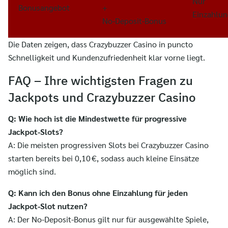
Nur
Bonusangebot
+
Einzahlu
No‑Deposit‑Bonus
Die Daten zeigen, dass Crazybuzzer Casino in puncto
Schnelligkeit und Kundenzufriedenheit klar vorne liegt.
FAQ – Ihre wichtigsten Fragen zu
Jackpots und Crazybuzzer Casino
Q: Wie hoch ist die Mindestwette für progressive
Jackpot‑Slots?
A: Die meisten progressiven Slots bei Crazybuzzer Casino
starten bereits bei 0,10 €, sodass auch kleine Einsätze
möglich sind.
Q: Kann ich den Bonus ohne Einzahlung für jeden
Jackpot‑Slot nutzen?
A: Der No‑Deposit‑Bonus gilt nur für ausgewählte Spiele,