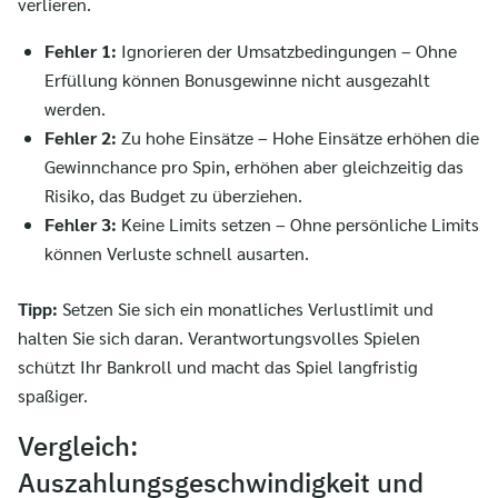
verlieren.
Fehler 1:
Ignorieren der Umsatzbedingungen – Ohne
Erfüllung können Bonusgewinne nicht ausgezahlt
werden.
Fehler 2:
Zu hohe Einsätze – Hohe Einsätze erhöhen die
Gewinnchance pro Spin, erhöhen aber gleichzeitig das
Risiko, das Budget zu überziehen.
Fehler 3:
Keine Limits setzen – Ohne persönliche Limits
können Verluste schnell ausarten.
Tipp:
Setzen Sie sich ein monatliches Verlustlimit und
halten Sie sich daran. Verantwortungsvolles Spielen
schützt Ihr Bankroll und macht das Spiel langfristig
spaßiger.
Vergleich:
Auszahlungsgeschwindigkeit und