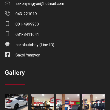
:
sakonyangyon@hotmail.com
: 043-221019
: 081-4999933
: 081-8411641
:
sakolautoboy (Line ID)
:
Sakol Yangyon
Gallery