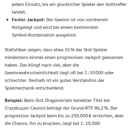
jedem Einsatz, bis ein glücklicher Spieler den Volltreffer
landet.
Fester Jackpot
: Der Gewinn ist von vornherein
festgelegt und wird bei einem bestimmten
Symbol‑Kombination ausgelöst.
Statistiken zeigen, dass etwa 15 % der Slot‑Spieler
mindestens einmal einen progressiven Jackpot gewonnen
haben. Das klingt nach viel, aber die
Gewinnwahrscheinlichkeit liegt oft bei 1 : 10 000 oder
schlechter. Deshalb ist ein gutes Verständnis der
Spielmechanik entscheidend.
Beispiel:
Beim Slot
Dragonia
(ein beliebter Titel bei
Crazybuzzer Casino) beträgt der Grund‑RTP 96,2 %. Der
progressive Jackpot kann bis zu 250.000 € erreichen, aber
die Chance, ihn zu knacken, liegt bei 1 : 15.000.