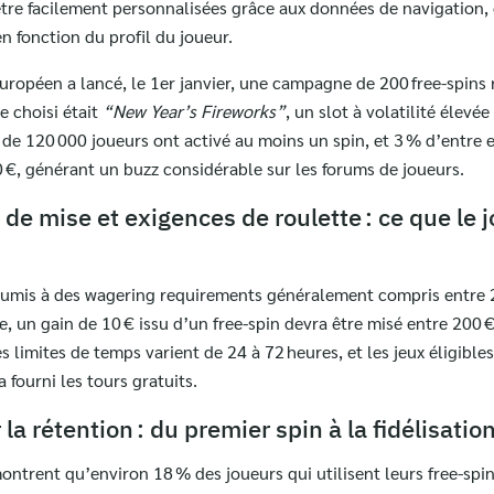
e facilement personnalisées grâce aux données de navigation, o
en fonction du profil du joueur.
ropéen a lancé, le 1er janvier, une campagne de 200 free‑spins r
re choisi était
“New Year’s Fireworks”
, un slot à volatilité élevé
s de 120 000 joueurs ont activé au moins un spin, et 3 % d’entre
0 €, générant un buzz considérable sur les forums de joueurs.
 de mise et exigences de roulette : ce que le 
oumis à des wagering requirements généralement compris entre 2
e, un gain de 10 € issu d’un free‑spin devra être misé entre 200 
es limites de temps varient de 24 à 72 heures, et les jeux éligibl
a fourni les tours gratuits.
la rétention : du premier spin à la fidélisatio
ontrent qu’environ 18 % des joueurs qui utilisent leurs free‑spi