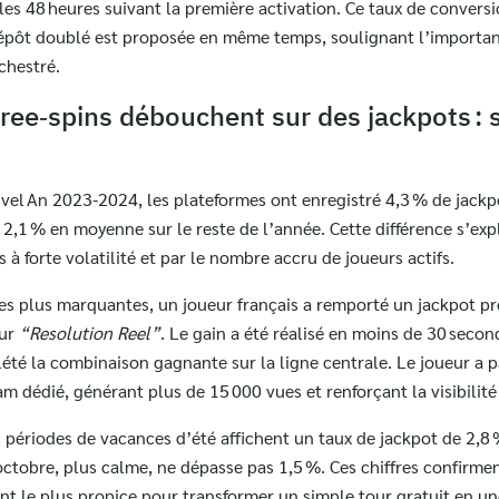
es 48 heures suivant la première activation. Ce taux de convers
dépôt doublé est proposée en même temps, soulignant l’importa
chestré.
free‑spins débouchent sur des jackpots : s
vel An 2023‑2024, les plateformes ont enregistré 4,3 % de jackp
 2,1 % en moyenne sur le reste de l’année. Cette différence s’exp
 à forte volatilité et par le nombre accru de joueurs actifs.
es plus marquantes, un joueur français a remporté un jackpot pr
sur
“Resolution Reel”
. Le gain a été réalisé en moins de 30 secon
té la combinaison gagnante sur la ligne centrale. Le joueur a p
 dédié, générant plus de 15 000 vues et renforçant la visibilité 
périodes de vacances d’été affichent un taux de jackpot de 2,8 %
octobre, plus calme, ne dépasse pas 1,5 %. Ces chiffres confirmen
nt le plus propice pour transformer un simple tour gratuit en un