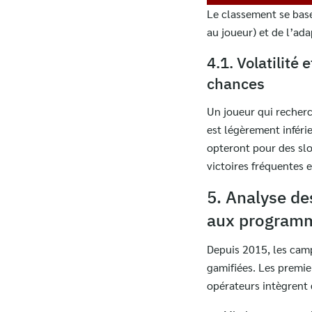
Le classement se base
au joueur) et de l’ad
4.1. Volatilité
chances
Un joueur qui recherc
est légèrement inférie
opteront pour des slo
victoires fréquentes e
5. Analyse de
aux programme
Depuis 2015, les cam
gamifiées. Les premie
opérateurs intègrent 