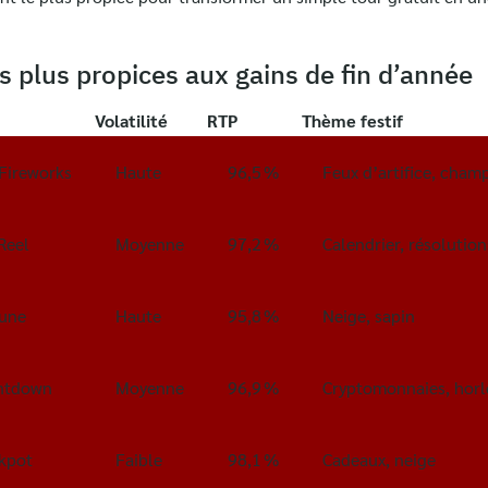
es plus propices aux gains de fin d’année
Volatilité
RTP
Thème festif
Fireworks
Haute
96,5 %
Feux d’artifice, cha
Reel
Moyenne
97,2 %
Calendrier, résolution
tune
Haute
95,8 %
Neige, sapin
ntdown
Moyenne
96,9 %
Cryptomonnaies, hor
ckpot
Faible
98,1 %
Cadeaux, neige