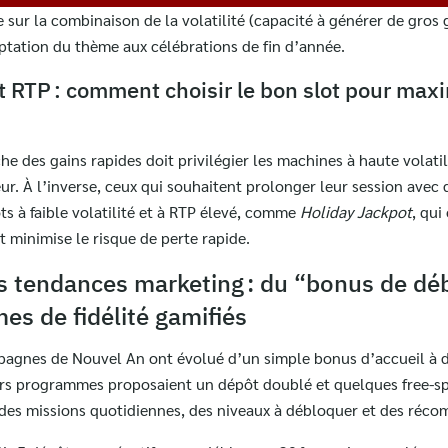
 sur la combinaison de la volatilité (capacité à générer de gros 
aptation du thème aux célébrations de fin d’année.
 et RTP : comment choisir le bon slot pour max
he des gains rapides doit privilégier les machines à haute volati
ur. À l’inverse, ceux qui souhaitent prolonger leur session avec 
ts à faible volatilité et à RTP élevé, comme
Holiday Jackpot
, qui
t minimise le risque de perte rapide.
s tendances marketing : du “bonus de dé
s de fidélité gamifiés
pagnes de Nouvel An ont évolué d’un simple bonus d’accueil à 
rs programmes proposaient un dépôt doublé et quelques free‑spi
des missions quotidiennes, des niveaux à débloquer et des réco