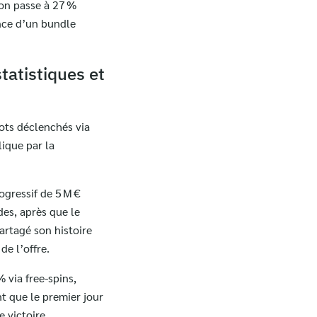
ion passe à 27 %
nce d’un bundle
tatistiques et
ots déclenchés via
lique par la
ogressif de 5 M €
des, après que le
artagé son histoire
de l’offre.
 via free‑spins,
t que le premier jour
e victoire