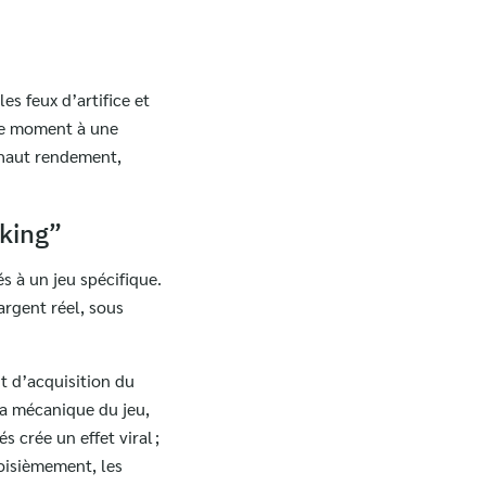
es feux d’artifice et
 le moment à une
 haut rendement,
aking”
s à un jeu spécifique.
argent réel, sous
ût d’acquisition du
la mécanique du jeu,
 crée un effet viral ;
roisièmement, les