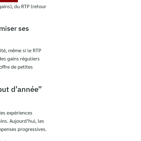
gains), du RTP (retour
imiser ses
lité, même si le RTP
des gains réguliers
 offre de petites
but d’année”
des expériences
ns. Aujourd’hui, les
mpenses progressives.