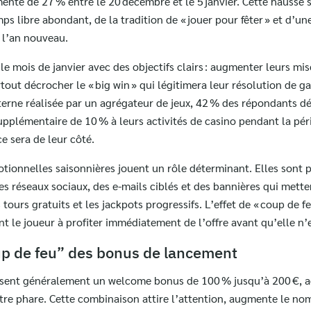
ente de 27 % entre le 20 décembre et le 5 janvier. Cette hausse s
 libre abondant, de la tradition de « jouer pour fêter » et d’une
e l’an nouveau.
e mois de janvier avec des objectifs clairs : augmenter leurs mis
rtout décrocher le « big win » qui légitimera leur résolution de 
erne réalisée par un agrégateur de jeux, 42 % des répondants dé
pplémentaire de 10 % à leurs activités de casino pendant la péri
e sera de leur côté.
onnelles saisonnières jouent un rôle déterminant. Elles sont p
les réseaux sociaux, des e‑mails ciblés et des bannières qui mett
 tours gratuits et les jackpots progressifs. L’effet de « coup de 
nt le joueur à profiter immédiatement de l’offre avant qu’elle n’e
oup de feu” des bonus de lancement
osent généralement un welcome bonus de 100 % jusqu’à 200 €,
titre phare. Cette combinaison attire l’attention, augmente le n