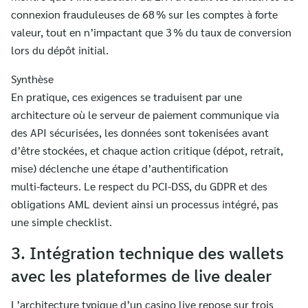
connexion frauduleuses de 68 % sur les comptes à forte
valeur, tout en n’impactant que 3 % du taux de conversion
lors du dépôt initial.
Synthèse
En pratique, ces exigences se traduisent par une
architecture où le serveur de paiement communique via
des API sécurisées, les données sont tokenisées avant
d’être stockées, et chaque action critique (dépot, retrait,
mise) déclenche une étape d’authentification
multi‑facteurs. Le respect du PCI‑DSS, du GDPR et des
obligations AML devient ainsi un processus intégré, pas
une simple checklist.
3. Intégration technique des wallets
avec les plateformes de live dealer
L’architecture typique d’un casino live repose sur trois