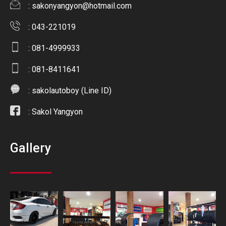
:
sakonyangyon@hotmail.com
: 043-221019
: 081-4999933
: 081-8411641
:
sakolautoboy (Line ID)
:
Sakol Yangyon
Gallery