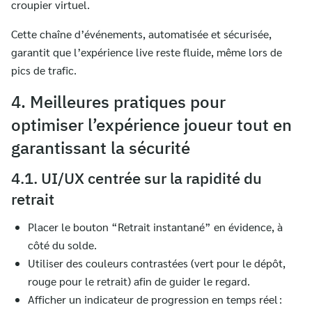
croupier virtuel.
Cette chaîne d’événements, automatisée et sécurisée,
garantit que l’expérience live reste fluide, même lors de
pics de trafic.
4. Meilleures pratiques pour
optimiser l’expérience joueur tout en
garantissant la sécurité
4.1. UI/UX centrée sur la rapidité du
retrait
Placer le bouton “Retrait instantané” en évidence, à
côté du solde.
Utiliser des couleurs contrastées (vert pour le dépôt,
rouge pour le retrait) afin de guider le regard.
Afficher un indicateur de progression en temps réel :