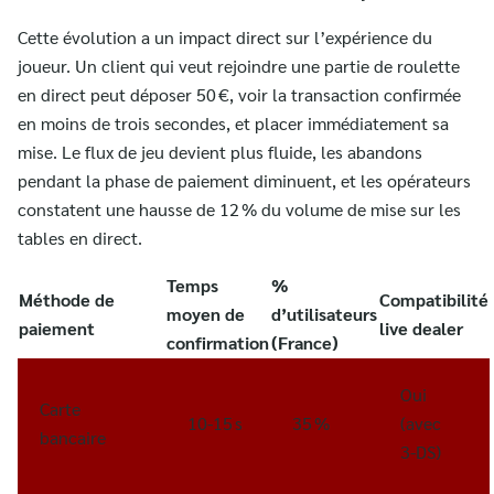
Cette évolution a un impact direct sur l’expérience du
joueur. Un client qui veut rejoindre une partie de roulette
en direct peut déposer 50 €, voir la transaction confirmée
en moins de trois secondes, et placer immédiatement sa
mise. Le flux de jeu devient plus fluide, les abandons
pendant la phase de paiement diminuent, et les opérateurs
constatent une hausse de 12 % du volume de mise sur les
tables en direct.
Temps
%
Méthode de
Compatibilité
moyen de
d’utilisateurs
paiement
live dealer
confirmation
(France)
Oui
Carte
10‑15 s
35 %
(avec
bancaire
3‑DS)