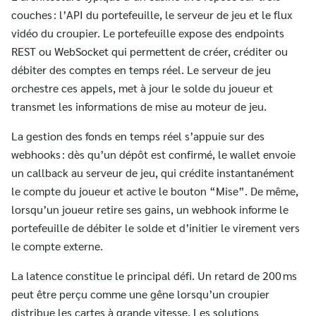
couches : l’API du portefeuille, le serveur de jeu et le flux
vidéo du croupier. Le portefeuille expose des endpoints
REST ou WebSocket qui permettent de créer, créditer ou
débiter des comptes en temps réel. Le serveur de jeu
orchestre ces appels, met à jour le solde du joueur et
transmet les informations de mise au moteur de jeu.
La gestion des fonds en temps réel s’appuie sur des
webhooks : dès qu’un dépôt est confirmé, le wallet envoie
un callback au serveur de jeu, qui crédite instantanément
le compte du joueur et active le bouton “Mise”. De même,
lorsqu’un joueur retire ses gains, un webhook informe le
portefeuille de débiter le solde et d’initier le virement vers
le compte externe.
La latence constitue le principal défi. Un retard de 200 ms
peut être perçu comme une gêne lorsqu’un croupier
distribue les cartes à grande vitesse. Les solutions