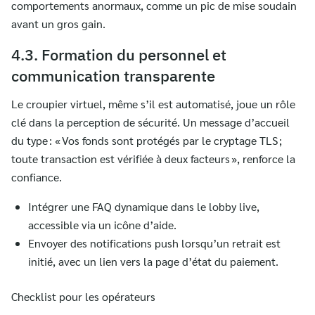
comportements anormaux, comme un pic de mise soudain
avant un gros gain.
4.3. Formation du personnel et
communication transparente
Le croupier virtuel, même s’il est automatisé, joue un rôle
clé dans la perception de sécurité. Un message d’accueil
du type : « Vos fonds sont protégés par le cryptage TLS ;
toute transaction est vérifiée à deux facteurs », renforce la
confiance.
Intégrer une FAQ dynamique dans le lobby live,
accessible via un icône d’aide.
Envoyer des notifications push lorsqu’un retrait est
initié, avec un lien vers la page d’état du paiement.
Checklist pour les opérateurs