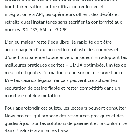
bout, tokenisation, authentification renforcée et
intégration via API, les opérateurs offrent des dépôts et
retraits quasi instantanés sans sacrifier la conformité aux
normes PCI‑DSS, AML et GDPR.
L’enjeu majeur reste l’équilibre : la rapidité doit être
accompagnée d’une protection robuste des données et
d’une transparence totale envers le joueur. En adoptant les
meilleures pratiques décrites – UI/UX optimisée, limites de
mise intelligentes, formation du personnel et surveillance
IA – les casinos légaux français peuvent consolider leur
réputation de casino fiable et rester compétitifs dans un
marché en pleine mutation.
Pour approfondir ces sujets, les lecteurs peuvent consulter
Nowuproject, qui propose des ressources pratiques et des
guides à jour sur les solutions de paiement et la conformité
dans l’industrie du jeu en ligne.