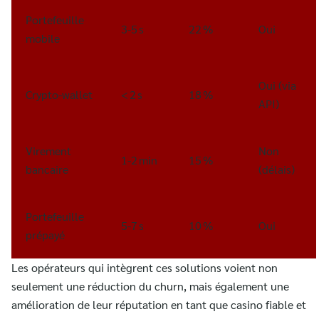
Portefeuille
3‑5 s
22 %
Oui
mobile
Oui (via
Crypto‑wallet
< 2 s
18 %
API)
Virement
Non
1‑2 min
15 %
bancaire
(délais)
Portefeuille
5‑7 s
10 %
Oui
prépayé
Les opérateurs qui intègrent ces solutions voient non
seulement une réduction du churn, mais également une
amélioration de leur réputation en tant que casino fiable et