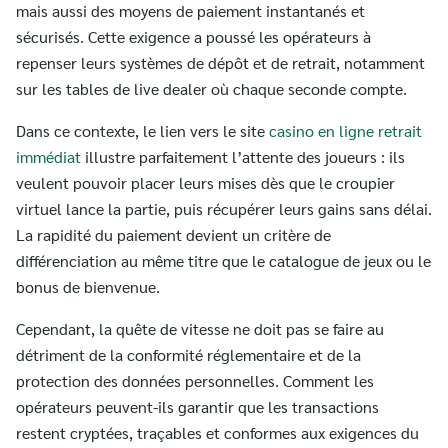
mais aussi des moyens de paiement instantanés et
sécurisés. Cette exigence a poussé les opérateurs à
repenser leurs systèmes de dépôt et de retrait, notamment
sur les tables de live dealer où chaque seconde compte.
Dans ce contexte, le lien vers le site
casino en ligne retrait
immédiat
illustre parfaitement l’attente des joueurs : ils
veulent pouvoir placer leurs mises dès que le croupier
virtuel lance la partie, puis récupérer leurs gains sans délai.
La rapidité du paiement devient un critère de
différenciation au même titre que le catalogue de jeux ou le
bonus de bienvenue.
Cependant, la quête de vitesse ne doit pas se faire au
détriment de la conformité réglementaire et de la
protection des données personnelles. Comment les
opérateurs peuvent‑ils garantir que les transactions
restent cryptées, traçables et conformes aux exigences du