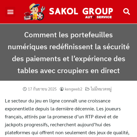
Comment les portefeuilles
numériques redéfinissent la sécurité
des paiements et l’expérience des
tables avec croupiers en direct
17 กันยายน 2025
kengweb2
ไม่มีหมวดหมู่
Le secteur du jeu en ligne connaît une croissance
exponentielle depuis la dernière décennie. Les joueurs
français, attirés par la promesse d’un RTP élevé et de
jackpots progressifs, recherchent aujourd’hui des
plateformes qui offrent non seulement des jeux de qualité,