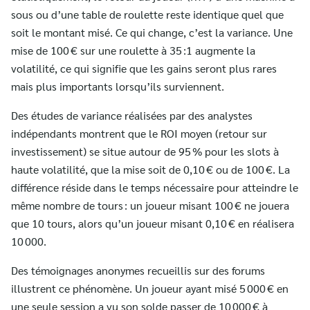
sous ou d’une table de roulette reste identique quel que
soit le montant misé. Ce qui change, c’est la variance. Une
mise de 100 € sur une roulette à 35 :1 augmente la
volatilité, ce qui signifie que les gains seront plus rares
mais plus importants lorsqu’ils surviennent.
Des études de variance réalisées par des analystes
indépendants montrent que le ROI moyen (retour sur
investissement) se situe autour de 95 % pour les slots à
haute volatilité, que la mise soit de 0,10 € ou de 100 €. La
différence réside dans le temps nécessaire pour atteindre le
même nombre de tours : un joueur misant 100 € ne jouera
que 10 tours, alors qu’un joueur misant 0,10 € en réalisera
10 000.
Des témoignages anonymes recueillis sur des forums
illustrent ce phénomène. Un joueur ayant misé 5 000 € en
une seule session a vu son solde passer de 10 000 € à