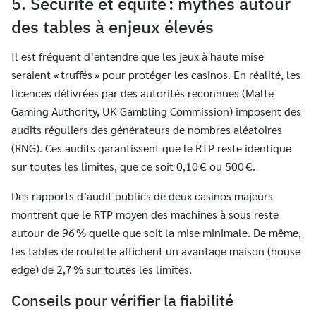
5. Sécurité et équité : mythes autour
des tables à enjeux élevés
Il est fréquent d’entendre que les jeux à haute mise
seraient « truffés » pour protéger les casinos. En réalité, les
licences délivrées par des autorités reconnues (Malte
Gaming Authority, UK Gambling Commission) imposent des
audits réguliers des générateurs de nombres aléatoires
(RNG). Ces audits garantissent que le RTP reste identique
sur toutes les limites, que ce soit 0,10 € ou 500 €.
Des rapports d’audit publics de deux casinos majeurs
montrent que le RTP moyen des machines à sous reste
autour de 96 % quelle que soit la mise minimale. De même,
les tables de roulette affichent un avantage maison (house
edge) de 2,7 % sur toutes les limites.
Conseils pour vérifier la fiabilité