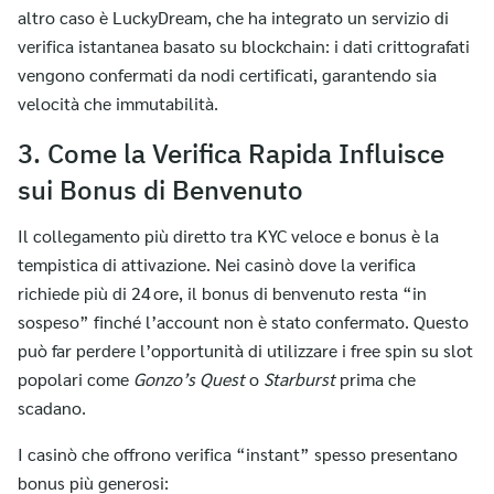
altro caso è LuckyDream, che ha integrato un servizio di
verifica istantanea basato su blockchain: i dati crittografati
vengono confermati da nodi certificati, garantendo sia
velocità che immutabilità.
3. Come la Verifica Rapida Influisce
sui Bonus di Benvenuto
Il collegamento più diretto tra KYC veloce e bonus è la
tempistica di attivazione. Nei casinò dove la verifica
richiede più di 24 ore, il bonus di benvenuto resta “in
sospeso” finché l’account non è stato confermato. Questo
può far perdere l’opportunità di utilizzare i free spin su slot
popolari come
Gonzo’s Quest
o
Starburst
prima che
scadano.
I casinò che offrono verifica “instant” spesso presentano
bonus più generosi: