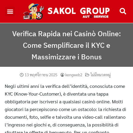
Verifica Rapida nei Casinò Online:
Come Semplificare il KYC e
Massimizzare i Bonus
13 พฤศจิกายน 2025
kengweb2
ไม่มีหมวดหมู่
Negli ultimi anni la verifica dell’identità, conosciuta come
KYC (Know‑Your‑Customer), è diventata una tappa
obbligatoria per iscriversi a qualsiasi casinò online. Molti
giocatori la percepiscono come un ostacolo: la richiesta di
documenti, foto, selfie e talvolta una video‑call rallentano
l’ingresso nei giochi e, di conseguenza, la possibilità di
sfruttare le offerte di benvenuto. Per un confronto