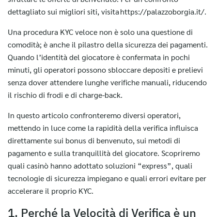
dettagliato sui migliori siti, visita https://palazzoborgia.it/.
Una procedura KYC veloce non è solo una questione di
comodità; è anche il pilastro della sicurezza dei pagamenti.
Quando l’identità del giocatore è confermata in pochi
minuti, gli operatori possono sbloccare depositi e prelievi
senza dover attendere lunghe verifiche manuali, riducendo
il rischio di frodi e di charge‑back.
In questo articolo confronteremo diversi operatori,
mettendo in luce come la rapidità della verifica influisca
direttamente sui bonus di benvenuto, sui metodi di
pagamento e sulla tranquillità del giocatore. Scopriremo
quali casinò hanno adottato soluzioni “express”, quali
tecnologie di sicurezza impiegano e quali errori evitare per
accelerare il proprio KYC.
1. Perché la Velocità di Verifica è un