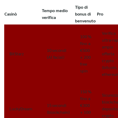
Tipo di
Tempo medio
Casinò
bonus di
Pro
verifica
benvenuto
Verifica
100 %
ultra‑rap
fino a
ampia
10 secondi
€500
BitStarz
offerta
(AI facial)
+ 200
crypto
free
(bitcoin,
spin
ethereu
150 %
Sicurezz
fino a
blockcha
15 secondi
€300
LuckyDream
deposito
(blockchain)
+ 100
crypto