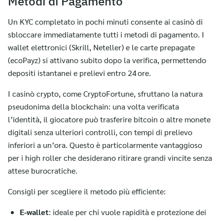
Metodi di Pagamento
Un KYC completato in pochi minuti consente ai casinò di
sbloccare immediatamente tutti i metodi di pagamento. I
wallet elettronici (Skrill, Neteller) e le carte prepagate
(ecoPayz) si attivano subito dopo la verifica, permettendo
depositi istantanei e prelievi entro 24 ore.
I casinò crypto, come CryptoFortune, sfruttano la natura
pseudonima della blockchain: una volta verificata
l’identità, il giocatore può trasferire bitcoin o altre monete
digitali senza ulteriori controlli, con tempi di prelievo
inferiori a un’ora. Questo è particolarmente vantaggioso
per i high roller che desiderano ritirare grandi vincite senza
attese burocratiche.
Consigli per scegliere il metodo più efficiente:
E‑wallet
: ideale per chi vuole rapidità e protezione dei