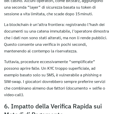
del casinò. Alcuni operatori, come BitStarz, aggiungono
una seconda “layer” di sicurezza basata su token di
sessione a vita limitata, che scade dopo 15 minuti.
La blockchain è un’altra frontiera: registrando l’hash dei
documenti su una catena immutabile, l’operatore dimostra
che i dati non sono stati alterati, ma non li rende pubblici.
Questo consente una verifica in pochi secondi,
mantenendo al contempo la riservatezza.
Tuttavia, procedure eccessivamente “semplificate”
possono aprire falle. Un KYC troppo superficiale, ad
esempio basato solo su SMS, è vulnerabile a phishing e
SIM‑swap. I giocatori dovrebbero sempre preferire servizi
che combinano almeno due fattori (documento + selfie o
video‑call).
6. Impatto della Verifica Rapida sui