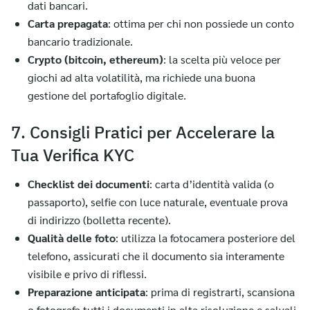
dati bancari.
Carta prepagata
: ottima per chi non possiede un conto
bancario tradizionale.
Crypto (bitcoin, ethereum)
: la scelta più veloce per
giochi ad alta volatilità, ma richiede una buona
gestione del portafoglio digitale.
7. Consigli Pratici per Accelerare la
Tua Verifica KYC
Checklist dei documenti
: carta d’identità valida (o
passaporto), selfie con luce naturale, eventuale prova
di indirizzo (bolletta recente).
Qualità delle foto
: utilizza la fotocamera posteriore del
telefono, assicurati che il documento sia interamente
visibile e privo di riflessi.
Preparazione anticipata
: prima di registrarti, scansiona
o fotografa tutti i documenti in alta risoluzione e salvali