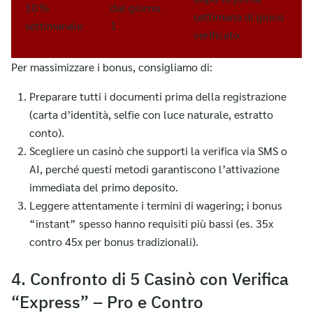
10 %
dal giorno
settimana di gioco
settimanale
1
verificato
Per massimizzare i bonus, consigliamo di:
Preparare tutti i documenti prima della registrazione
(carta d’identità, selfie con luce naturale, estratto
conto).
Scegliere un casinò che supporti la verifica via SMS o
AI, perché questi metodi garantiscono l’attivazione
immediata del primo deposito.
Leggere attentamente i termini di wagering; i bonus
“instant” spesso hanno requisiti più bassi (es. 35x
contro 45x per bonus tradizionali).
4. Confronto di 5 Casinò con Verifica
“Express” – Pro e Contro