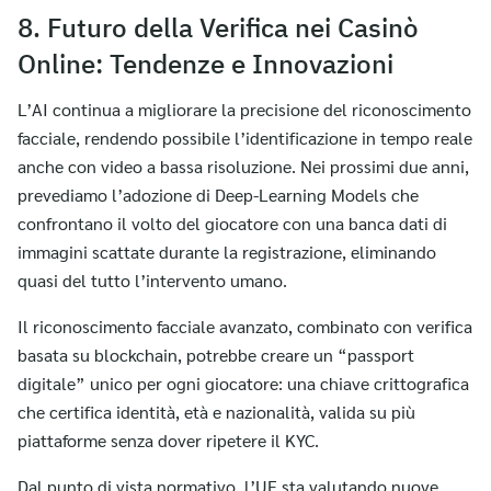
8. Futuro della Verifica nei Casinò
Online: Tendenze e Innovazioni
L’AI continua a migliorare la precisione del riconoscimento
facciale, rendendo possibile l’identificazione in tempo reale
anche con video a bassa risoluzione. Nei prossimi due anni,
prevediamo l’adozione di Deep‑Learning Models che
confrontano il volto del giocatore con una banca dati di
immagini scattate durante la registrazione, eliminando
quasi del tutto l’intervento umano.
Il riconoscimento facciale avanzato, combinato con verifica
basata su blockchain, potrebbe creare un “passport
digitale” unico per ogni giocatore: una chiave crittografica
che certifica identità, età e nazionalità, valida su più
piattaforme senza dover ripetere il KYC.
Dal punto di vista normativo, l’UE sta valutando nuove