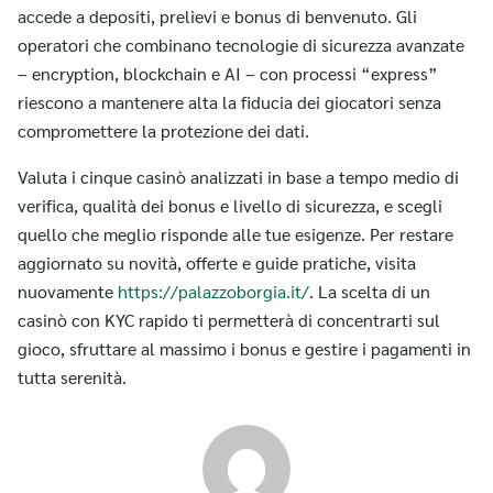
accede a depositi, prelievi e bonus di benvenuto. Gli
operatori che combinano tecnologie di sicurezza avanzate
– encryption, blockchain e AI – con processi “express”
riescono a mantenere alta la fiducia dei giocatori senza
compromettere la protezione dei dati.
Valuta i cinque casinò analizzati in base a tempo medio di
verifica, qualità dei bonus e livello di sicurezza, e scegli
quello che meglio risponde alle tue esigenze. Per restare
aggiornato su novità, offerte e guide pratiche, visita
nuovamente
https://palazzoborgia.it/
. La scelta di un
casinò con KYC rapido ti permetterà di concentrarti sul
gioco, sfruttare al massimo i bonus e gestire i pagamenti in
tutta serenità.