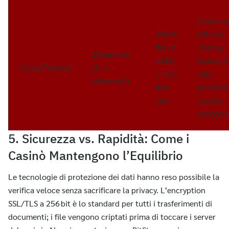
Focus s
200 %
bitcoin
fino a
casino,
20 secondi
€600
bonus p
CryptoFortune
(AI +
+ 150
alti,
video‑call)
free
prelievo
spin
crypto
immedia
5. Sicurezza vs. Rapidità: Come i
Casinò Mantengono l’Equilibrio
Le tecnologie di protezione dei dati hanno reso possibile la
verifica veloce senza sacrificare la privacy. L’encryption
SSL/TLS a 256 bit è lo standard per tutti i trasferimenti di
documenti; i file vengono criptati prima di toccare i server