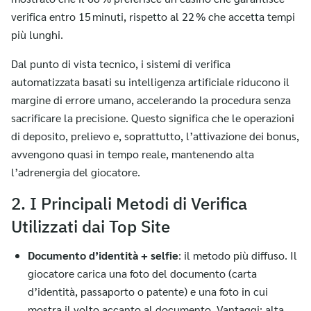
verifica entro 15 minuti, rispetto al 22 % che accetta tempi
più lunghi.
Dal punto di vista tecnico, i sistemi di verifica
automatizzata basati su intelligenza artificiale riducono il
margine di errore umano, accelerando la procedura senza
sacrificare la precisione. Questo significa che le operazioni
di deposito, prelievo e, soprattutto, l’attivazione dei bonus,
avvengono quasi in tempo reale, mantenendo alta
l’adrenergia del giocatore.
2. I Principali Metodi di Verifica
Utilizzati dai Top Site
Documento d’identità + selfie
: il metodo più diffuso. Il
giocatore carica una foto del documento (carta
d’identità, passaporto o patente) e una foto in cui
mostra il volto accanto al documento. Vantaggi: alta