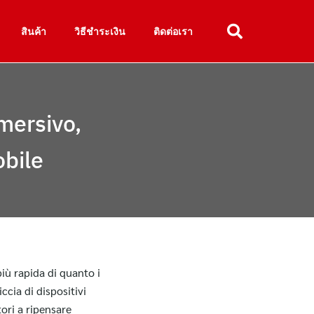
สินค้า
วิธีชำระเงิน
ติดต่อเรา
mersivo,
obile
iù rapida di quanto i
ccia di dispositivi
ori a ripensare