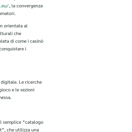
.eu/
, la convergenza
umatori.
n orientata al
lturali che
pleta di come i casinò
conquistare i
 digitale. Le ricerche
ioco e le sezioni
messa.
 il semplice “catalogo
t”, che utilizza una