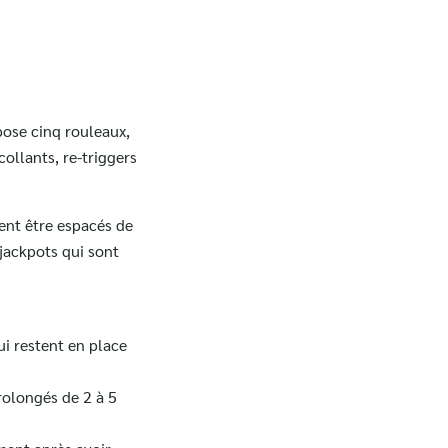
pose cinq rouleaux,
ollants, re‑triggers
vent être espacés de
 jackpots qui sont
ui restent en place
prolongés de 2 à 5