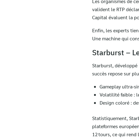
Les organismes de ce
valident le RTP décl
Capital évaluent la p
Enfin, les experts ti
Une machine qui cons
Starburst – Le
Starburst, développé 
succès repose sur plus
Gameplay ultra‑si
Volatilité faible 
Design coloré : d
Statistiquement, Star
plateformes européenn
12 tours, ce qui rend 