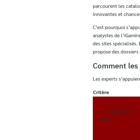
parcourent les catalog
innovantes et chances
C’est pourquoi s’appu
analystes de l’iGamin
des sites spécialisés
propose des dossiers d
Comment les e
Les experts s’appuien
Critère
RTP (Return to
Player)