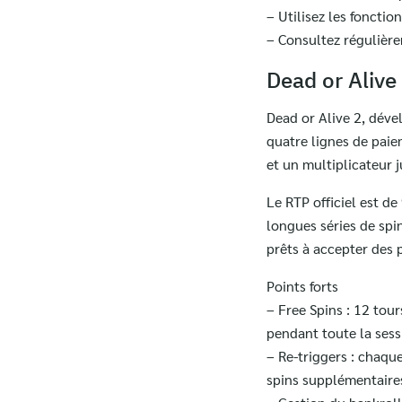
– Utilisez les foncti
– Consultez régulière
Dead or Alive 
Dead or Alive 2, déve
quatre lignes de paie
et un multiplicateur j
Le RTP officiel est de
longues séries de spin
prêts à accepter des 
Points forts
– Free Spins : 12 tour
pendant toute la sess
– Re‑triggers : chaque
spins supplémentaire