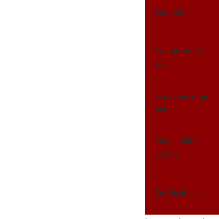
Volatilité
Graphismes &
son
Fonctionnalités
bonus
Compatibilité
mobile
Certification