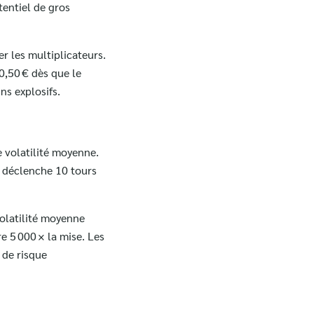
tentiel de gros
r les multiplicateurs.
0,50 € dès que le
ns explosifs.
 volatilité moyenne.
i déclenche 10 tours
olatilité moyenne
e 5 000 × la mise. Les
 de risque