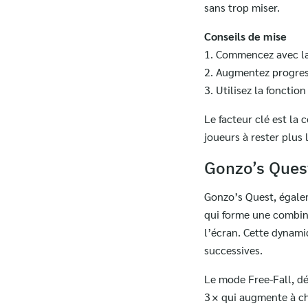
sans trop miser.
Conseils de mise
1. Commencez avec la 
2. Augmentez progress
3. Utilisez la foncti
Le facteur clé est la 
joueurs à rester plus
Gonzo’s Quest
Gonzo’s Quest, égale
qui forme une combina
l’écran. Cette dynamiq
successives.
Le mode Free‑Fall, dé
3 × qui augmente à ch