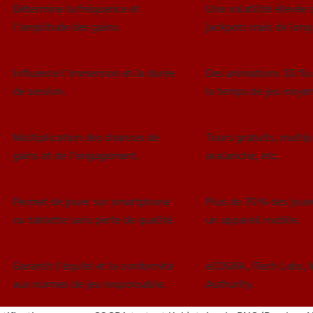
Détermine la fréquence et
Une volatilité élevée 
l’amplitude des gains.
jackpots mais de long
Influence l’immersion et la durée
Des animations 3D fl
de session.
le temps de jeu moye
Multiplication des chances de
Tours gratuits, multip
gains et de l’engagement.
avalanche, etc.
Permet de jouer sur smartphone
Plus de 70 % des joueu
ou tablette sans perte de qualité.
un appareil mobile.
Garantit l’équité et la conformité
eCOGRA, iTech Labs, 
aux normes de jeu responsable.
Authority.