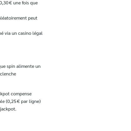
0,30 € une fois que
 aléatoirement peut
né via un casino légal
que spin alimente un
éclenche
jackpot compense
e (0,25 € par ligne)
 jackpot.