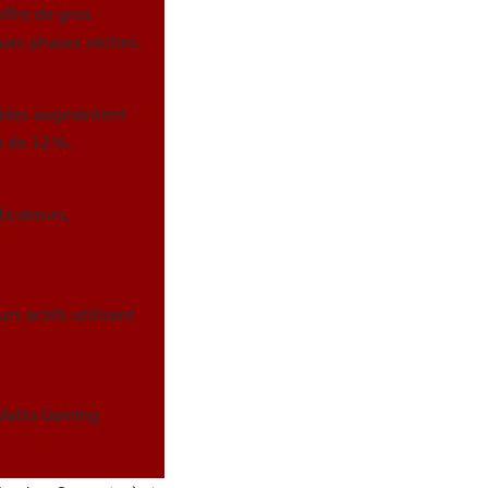
offre de gros
ues phases sèches.
uides augmentent
n de 12 %.
licateurs,
rs actifs utilisent
Malta Gaming