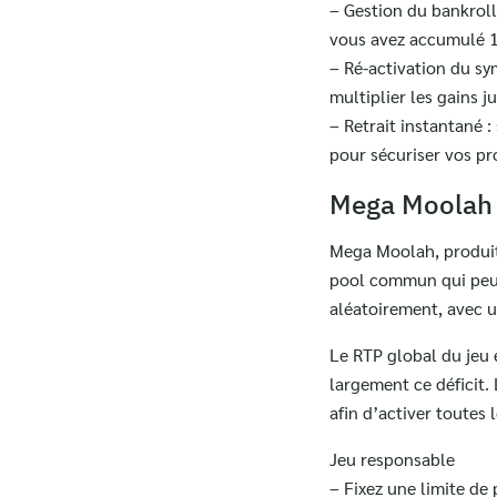
– Gestion du bankroll
vous avez accumulé 1
– Ré‑activation du sy
multiplier les gains j
– Retrait instantané :
pour sécuriser vos pro
Mega Moolah –
Mega Moolah, produit 
pool commun qui peut 
aléatoirement, avec u
Le RTP global du jeu 
largement ce déficit.
afin d’activer toutes
Jeu responsable
– Fixez une limite de 