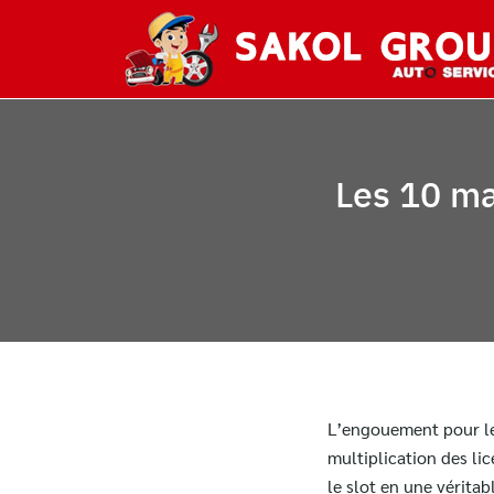
Les 10 ma
L’engouement pour les
multiplication des li
le slot en une vérita