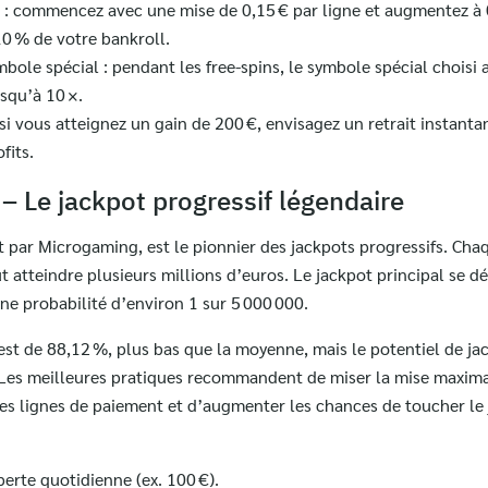
 : commencez avec une mise de 0,15 € par ligne et augmentez à 
0 % de votre bankroll.
mbole spécial : pendant les free‑spins, le symbole spécial choisi
usqu’à 10 ×.
 si vous atteignez un gain de 200 €, envisagez un retrait instanta
fits.
 Le jackpot progressif légendaire
par Microgaming, est le pionnier des jackpots progressifs. Cha
atteindre plusieurs millions d’euros. Le jackpot principal se d
ne probabilité d’environ 1 sur 5 000 000.
est de 88,12 %, plus bas que la moyenne, mais le potentiel de 
 Les meilleures pratiques recommandent de miser la mise maximal
 les lignes de paiement et d’augmenter les chances de toucher le
perte quotidienne (ex. 100 €).