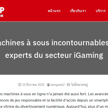
หน้าแรก
เกี่ยวกับเรา
บริการ
chines à sous incontournables
experts du secteur iGaming
10 ธันวาคม 2025
kengweb2
ไม่มีหมวดหมู่
 machines à sous en ligne n’a jamais été aussi fort. Les avancé
cences de jeu responsable et la facilité d’accès depuis un smart
ble vitrine du divertissement numérique. Aujourd’hui, plus d’un m