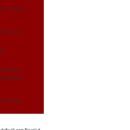
,9 % + €0,30
,5 % (varia)
 %
,5 % (tassi
nterbancari)
,1 % di rete
i default con Revolut