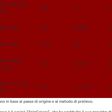
EUR, USD, GBP,
2 min
24 h
2
CAD
40+ valute
1 min
12‑24 h
1
30+ valute
1‑2 min
24 h
2
30+ valute +
0
1 min
30 min‑2 h
crypto
i
200+ crypto, 30
30 sec
5‑15 min
0
fiat
no in base al paese di origine e al metodo di prelievo.
sso è il casinò “SpinGalaxy”, che ha sostituito il suo provider d