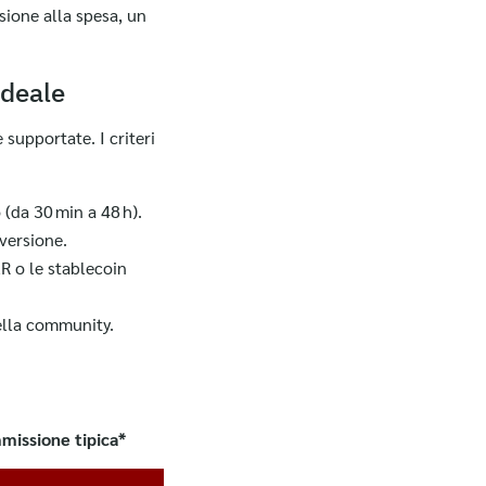
nsione alla spesa, un
Ideale
 supportate. I criteri
 (da 30 min a 48 h).
nversione.
R o le stablecoin
della community.
issione tipica*