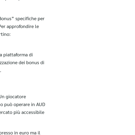
Bonus” specifiche per
 Per approfondire le
rtino:
a piattaforma di
izzazione dei bonus di
.
 Un giocatore
ano può operare in AUD
rcato più accessibile
presso in euro ma il