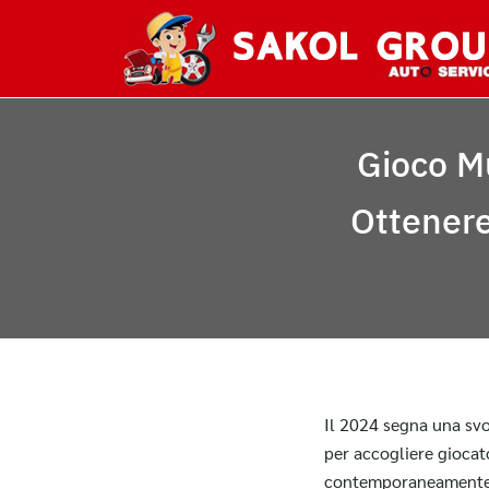
Gioco Mu
Ottenere
Il 2024 segna una svo
per accogliere giocat
contemporaneamente. Q