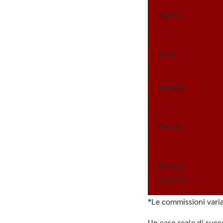
PayPal
Skrill
Neteller
Revolut
Binance
(crypto)
*Le commissioni varia
Un caso reale di succe