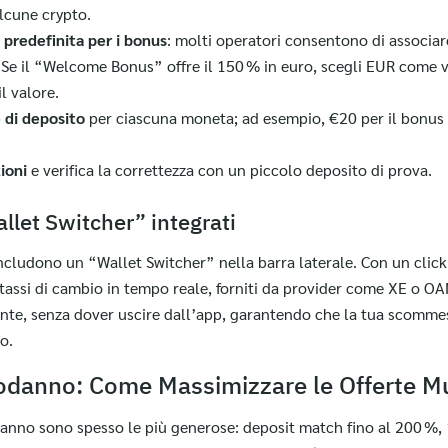
lcune crypto.
 predefinita per i bonus
: molti operatori consentono di associa
 Se il “Welcome Bonus” offre il 150 % in euro, scegli EUR come v
l valore.
e di deposito
per ciascuna moneta; ad esempio, €20 per il bonus
ioni
e verifica la correttezza con un piccolo deposito di prova.
allet Switcher” integrati
ncludono un “Wallet Switcher” nella barra laterale. Con un clic
i tassi di cambio in tempo reale, forniti da provider come XE o O
te, senza dover uscire dall’app, garantendo che la tua scommess
o.
danno: Come Massimizzare le Offerte Mu
 anno sono spesso le più generose: deposit match fino al 200 %, 