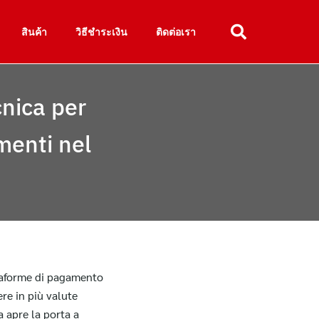
สินค้า
วิธีชำระเงิน
ติดต่อเรา
cnica per
menti nel
ttaforme di pagamento
re in più valute
 apre la porta a