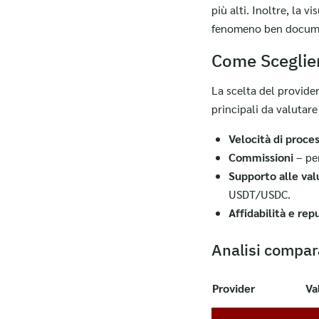
più alti. Inoltre, la 
fenomeno ben docume
Come Sceglier
La scelta del provider
principali da valutar
Velocità di proce
Commissioni
– per
Supporto alle va
USDT/USDC.
Affidabilità e re
Analisi compar
Provider
Va