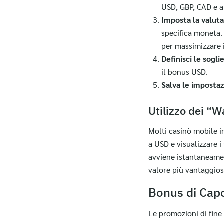
USD, GBP, CAD e a
Imposta la valuta
specifica moneta.
per massimizzare i
Definisci le sogli
il bonus USD.
Salva le impostaz
Utilizzo dei “W
Molti casinò mobile i
a USD e visualizzare 
avviene istantaneamen
valore più vantaggios
Bonus di Capo
Le promozioni di fine