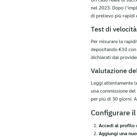
nel 2023. Dopo l’impl
di prelievo più rapidi
Test di velocità
Per misurare la rapid
depositando €10 con di
dichiarati dal provider
Valutazione de
Leggi attentamente le
una commissione del 1
per più di 30 giorni. 
Configurare i
Accedi al profilo
e
Aggiungi una nuo