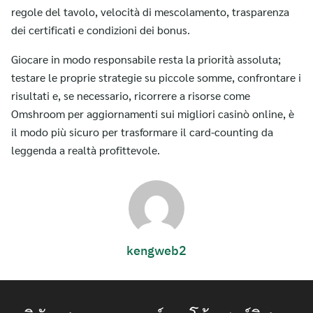
regole del tavolo, velocità di mescolamento, trasparenza
dei certificati e condizioni dei bonus.
Giocare in modo responsabile resta la priorità assoluta;
testare le proprie strategie su piccole somme, confrontare i
risultati e, se necessario, ricorrere a risorse come
Omshroom per aggiornamenti sui migliori casinò online, è
il modo più sicuro per trasformare il card‑counting da
leggenda a realtà profittevole.
kengweb2