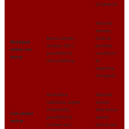
di bankroll
Velocità
elevata,
Bonus elevati,
limiti di
Blackjack
accesso 24/7,
puntata,
online con
possibilità di
condizioni
bonus
micro‑betting
di
wagering
stringenti
Atmosfera
Velocità
realistica, regole
ancora
trasparenti,
alta, bonus
Live dealer
possibilità di
spesso
online
contare se il
esclusi per