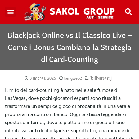
Blackjack Online vs Il Classico Live –
Come i Bonus Cambiano la Strategia
di Card‑Counting
3 มกราคม 2026
kengweb2
ไม่มีหมวดหมู่
Il mito del card‑counting è nato nelle sale fumose di
Las Vegas, dove pochi giocatori esperti sono riusciti a
trasformare un semplice gioco di probabilità in una vera e
propria arma contro il banco. Oggi la stessa leggenda si
sposta su internet, dove le piattaforme di gioco offrono
infinite varianti di blackjack e, soprattutto, una miriade di
bonus che possono alterare drasticamente le aspettative di