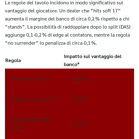
Le regole del tavolo incidono in modo significativo sul
vantaggio del giocatore. Un dealer che “hits soft 17”
aumenta il margine del banco di circa 0,2 % rispetto a chi
“stands”. La possibilità di raddoppiare dopo lo split (DAS)
aggiunge 0,1‑0,2 % di edge al contatore, mentre la regola
“no surrender” lo penalizza di circa 0,1 %.
Impatto sul vantaggio del
Regola
banco*
Dealer hits soft 17
+0,20 %
Dealer stands soft 17
–0,20 %
Double after split
–0,10 %
(DAS)