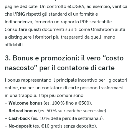
pagine dedicate. Un controllo eCOGRA, ad esempio, verifica
che l’RNG rispetti gli standard di uniformità e
indipendenza, fornendo un rapporto PDF scaricabile.
Consultare questi documenti su siti come Omshroom aiuta
a distinguere i fornitori più trasparenti da quelli meno
affidabili.
3. Bonus e promozioni: il vero “costo
nascosto” per il contatore di carte
I bonus rappresentano il principale incentivo per i giocatori
online, ma per un contatore di carte possono trasformarsi
in una trappola. I tipi più comuni sono:
–
Welcome bonus
(es. 100 % fino a €500).
–
Reload bonus
(es. 50 % su ricariche successive).
–
Cash‑back
(es. 10 % delle perdite settimanali).
–
No‑deposit
(es. €10 gratis senza deposito).