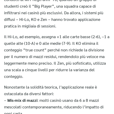
studenti creò il “Big Player”, una squadra capace di
infiltrarsi nei casinò più esclusivi. Da allora, i sistemi più
diffusi – Hi‑Lo, KO e Zen – hanno trovato applicazione
pratica in migliaia di sessioni.
Il Hi‑Lo, ad esempio, assegna +1 alle carte basse (2‑6), –1 a
quelle alte (10‑A) e 0 alle medie (7‑9). Il KO elimina il
conteggio “true count” perché non richiede la divisione
per il numero di mazzi residui, rendendolo più veloce ma
leggermente meno preciso. Il Zen, più sofisticato, utilizza
una scala a cinque livelli per ridurre la varianza del
conteggio.
Nonostante la solidità teorica, l’applicazione reale è
ostacolata da diversi fattori:
–
Mis‑mix di mazzi
: molti casinò usano da 6 a 8 mazzi
mescolati contemporaneamente, riducendo l’impatto di
ogni carta.