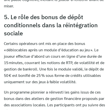
miser.
5. Le rôle des bonus de dépôt
conditionnels dans la réintégration
sociale
Certains opérateurs ont mis en place des bonus
« déblocables après un module d’éducation au jeu ». Le
joueur effectue d’abord un cours en ligne d’une durée de
15 minutes, couvrant les notions de RTP, de volatilité et de
gestion de bankroll. Une fois le module validé, le dépôt de
50 € est bonifié de 25 % sous forme de crédits utilisables
uniquement sur des jeux à faible volatilité.
Un programme pionnier a réinvesti les gains issus de ces
bonus dans des ateliers de gestion financière proposés par
des associations locales. Les participants ont pu suivre des