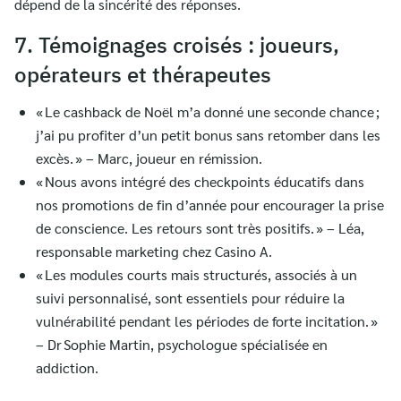
dépend de la sincérité des réponses.
7. Témoignages croisés : joueurs,
opérateurs et thérapeutes
« Le cashback de Noël m’a donné une seconde chance ;
j’ai pu profiter d’un petit bonus sans retomber dans les
excès. » – Marc, joueur en rémission.
« Nous avons intégré des checkpoints éducatifs dans
nos promotions de fin d’année pour encourager la prise
de conscience. Les retours sont très positifs. » – Léa,
responsable marketing chez Casino A.
« Les modules courts mais structurés, associés à un
suivi personnalisé, sont essentiels pour réduire la
vulnérabilité pendant les périodes de forte incitation. »
– Dr Sophie Martin, psychologue spécialisée en
addiction.