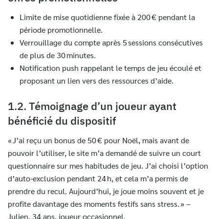
Limite de mise quotidienne fixée à 200 € pendant la
période promotionnelle.
Verrouillage du compte après 5 sessions consécutives
de plus de 30 minutes.
Notification push rappelant le temps de jeu écoulé et
proposant un lien vers des ressources d’aide.
1.2. Témoignage d’un joueur ayant
bénéficié du dispositif
« J’ai reçu un bonus de 50 € pour Noël, mais avant de
pouvoir l’utiliser, le site m’a demandé de suivre un court
questionnaire sur mes habitudes de jeu. J’ai choisi l’option
d’auto‑exclusion pendant 24 h, et cela m’a permis de
prendre du recul. Aujourd’hui, je joue moins souvent et je
profite davantage des moments festifs sans stress. » –
Julien, 34 ans, joueur occasionnel.