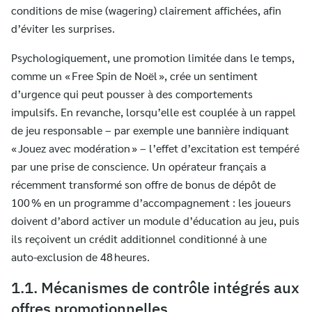
conditions de mise (wagering) clairement affichées, afin
d’éviter les surprises.
Psychologiquement, une promotion limitée dans le temps,
comme un « Free Spin de Noël », crée un sentiment
d’urgence qui peut pousser à des comportements
impulsifs. En revanche, lorsqu’elle est couplée à un rappel
de jeu responsable – par exemple une bannière indiquant
« Jouez avec modération » – l’effet d’excitation est tempéré
par une prise de conscience. Un opérateur français a
récemment transformé son offre de bonus de dépôt de
100 % en un programme d’accompagnement : les joueurs
doivent d’abord activer un module d’éducation au jeu, puis
ils reçoivent un crédit additionnel conditionné à une
auto‑exclusion de 48 heures.
1.1. Mécanismes de contrôle intégrés aux
offres promotionnelles