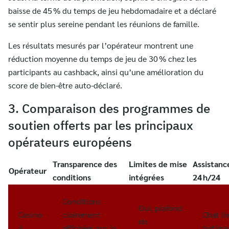
baisse de 45 % du temps de jeu hebdomadaire et a déclaré
se sentir plus sereine pendant les réunions de famille.
Les résultats mesurés par l’opérateur montrent une
réduction moyenne du temps de jeu de 30 % chez les
participants au cashback, ainsi qu’une amélioration du
score de bien‑être auto‑déclaré.
3. Comparaison des programmes de
soutien offerts par les principaux
opérateurs européens
Transparence des
Limites de mise
Assistanc
Opérateur
conditions
intégrées
24 h/24
Conditions
Oui, plafond
Casino
clairement
Chat li
de
A
affichées sur la
hotline