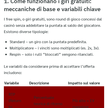
1. Come funzionano i giri gratuiti:
meccaniche di base e variabili chiave
I free spin, o giri gratuiti, sono round di gioco concessi dal
casinò senza addebitare la puntata al saldo del giocatore.
Esistono diverse tipologie:
Standard – un giro con la puntata predefinita.
Moltiplicatore – i vinciti sono moltiplicati (es. 2x, 3x).
Respin – solo i rulli “bloccati” vengono rilanciati.
Le variabili da considerare prima di accettare l’offerta
includono:
Variabile
Descrizione
Impatto sul valore
RTP
Percentuale
(Return
Più alto = EV
teorica di ritorno
to
maggiore