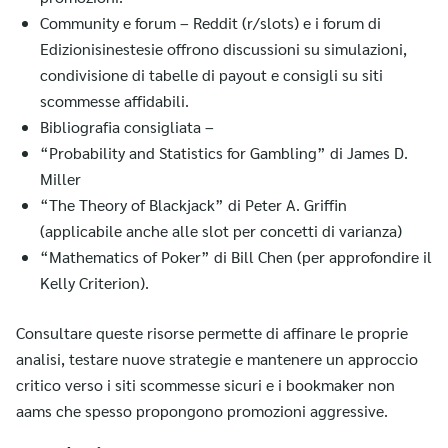
Community e forum – Reddit (r/slots) e i forum di
Edizionisinestesie offrono discussioni su simulazioni,
condivisione di tabelle di payout e consigli su siti
scommesse affidabili.
Bibliografia consigliata –
“Probability and Statistics for Gambling” di James D.
Miller
“The Theory of Blackjack” di Peter A. Griffin
(applicabile anche alle slot per concetti di varianza)
“Mathematics of Poker” di Bill Chen (per approfondire il
Kelly Criterion).
Consultare queste risorse permette di affinare le proprie
analisi, testare nuove strategie e mantenere un approccio
critico verso i siti scommesse sicuri e i bookmaker non
aams che spesso propongono promozioni aggressive.