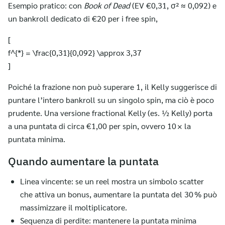
Esempio pratico: con
Book of Dead
(EV €0,31, σ² ≈ 0,092) e
un bankroll dedicato di €20 per i free spin,
[
f^{*} = \frac{0,31}{0,092} \approx 3,37
]
Poiché la frazione non può superare 1, il Kelly suggerisce di
puntare l’intero bankroll su un singolo spin, ma ciò è poco
prudente. Una versione fractional Kelly (es. ½ Kelly) porta
a una puntata di circa €1,00 per spin, ovvero 10 × la
puntata minima.
Quando aumentare la puntata
Linea vincente: se un reel mostra un simbolo scatter
che attiva un bonus, aumentare la puntata del 30 % può
massimizzare il moltiplicatore.
Sequenza di perdite: mantenere la puntata minima