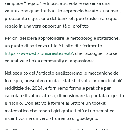
semplice “regalo” e li lascia scivolare via senza una
valutazione quantitativa. Un approccio basato su numeri,
probabilità e gestione del bankroll può trasformare quel
regalo in una vera opportunità di profitto.
Per chi desidera approfondire le metodologie statistiche,
un punto di partenza utile è il sito di riferimento
https://www.edizionisinestesie.it/
, che raccoglie risorse
educative e link a community di appassionati.
Nel seguito dell’articolo analizzeremo le meccaniche dei
free spin, presenteremo dati statistici sulle promozioni più
redditizie del 2024, e forniremo formule pratiche per
calcolare il valore atteso, dimensionare la puntata e gestire
il rischio. L’obiettivo è fornire al lettore un toolkit
matematico che renda i giri gratuiti più di un semplice
incentivo, ma un vero strumento di guadagno.