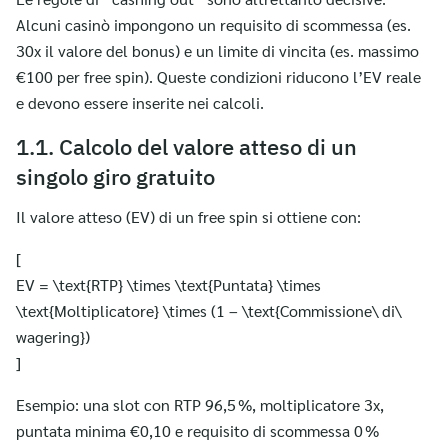
Alcuni casinò impongono un requisito di scommessa (es.
30x il valore del bonus) e un limite di vincita (es. massimo
€100 per free spin). Queste condizioni riducono l’EV reale
e devono essere inserite nei calcoli.
1.1. Calcolo del valore atteso di un
singolo giro gratuito
Il valore atteso (EV) di un free spin si ottiene con:
[
EV = \text{RTP} \times \text{Puntata} \times
\text{Moltiplicatore} \times (1 – \text{Commissione\ di\
wagering})
]
Esempio: una slot con RTP 96,5 %, moltiplicatore 3x,
puntata minima €0,10 e requisito di scommessa 0 %