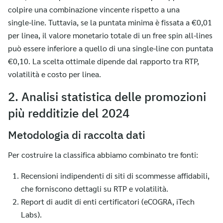
colpire una combinazione vincente rispetto a una
single‑line. Tuttavia, se la puntata minima è fissata a €0,01
per linea, il valore monetario totale di un free spin all‑lines
può essere inferiore a quello di una single‑line con puntata
€0,10. La scelta ottimale dipende dal rapporto tra RTP,
volatilità e costo per linea.
2. Analisi statistica delle promozioni
più redditizie del 2024
Metodologia di raccolta dati
Per costruire la classifica abbiamo combinato tre fonti:
Recensioni indipendenti di siti di scommesse affidabili,
che forniscono dettagli su RTP e volatilità.
Report di audit di enti certificatori (eCOGRA, iTech
Labs).