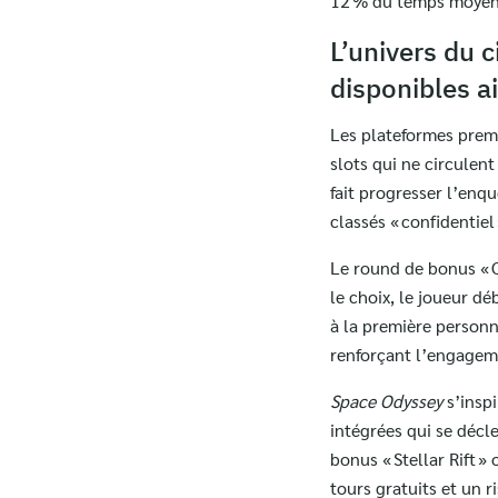
12 % du temps moyen 
L’univers du c
disponibles ai
Les plateformes prem
slots qui ne circulent
fait progresser l’enq
classés « confidentiel 
Le round de bonus « C
le choix, le joueur dé
à la première personn
renforçant l’engagem
Space Odyssey
s’inspi
intégrées qui se décl
bonus « Stellar Rift »
tours gratuits et un r