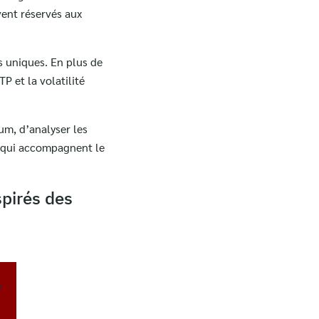
vent réservés aux
s uniques. En plus de
P et la volatilité
um, d’analyser les
s qui accompagnent le
spirés des
»