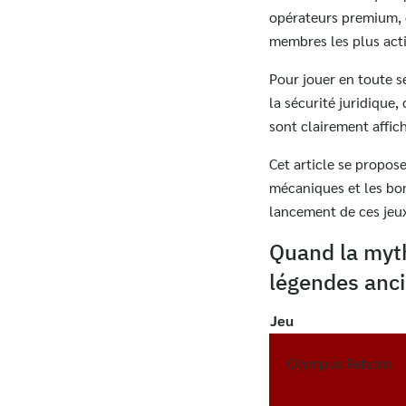
opérateurs premium, q
membres les plus acti
Pour jouer en toute s
la sécurité juridique,
sont clairement affic
Cet article se propos
mécaniques et les bon
lancement de ces jeux
Quand la mytho
légendes anc
Jeu
Olympus Reborn