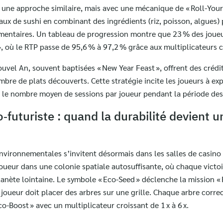
une approche similaire, mais avec une mécanique de « Roll‑Your‑
ux de sushi en combinant des ingrédients (riz, poisson, algues)
mentaires. Un tableau de progression montre que 23 % des joueu
», où le RTP passe de 95,6 % à 97,2 % grâce aux multiplicateurs 
vel An, souvent baptisées « New Year Feast », offrent des crédi
bre de plats découverts. Cette stratégie incite les joueurs à ex
le nombre moyen de sessions par joueur pendant la période des 
o‑futuriste : quand la durabilité devient 
vironnementales s’invitent désormais dans les salles de casino 
oueur dans une colonie spatiale autosuffisante, où chaque victoi
lanète lointaine. Le symbole « Eco‑Seed » déclenche la mission « 
joueur doit placer des arbres sur une grille. Chaque arbre corr
co‑Boost » avec un multiplicateur croissant de 1 x à 6 x.