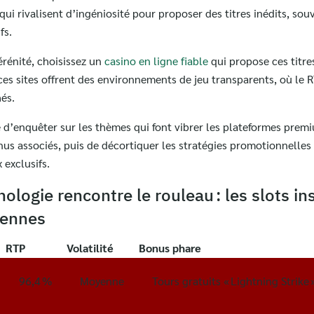
ui rivalisent d’ingéniosité pour proposer des titres inédits, sou
fs.
érénité, choisissez un
casino en ligne fiable
qui propose ces titre
 ces sites offrent des environnements de jeu transparents, où le RT
hés.
e d’enquêter sur les thèmes qui font vibrer les plateformes premi
us associés, puis de décortiquer les stratégies promotionnelle
 exclusifs.
logie rencontre le rouleau : les slots in
iennes
RTP
Volatilité
Bonus phare
96,4 %
Moyenne
Tours gratuits « Lightning Strike 