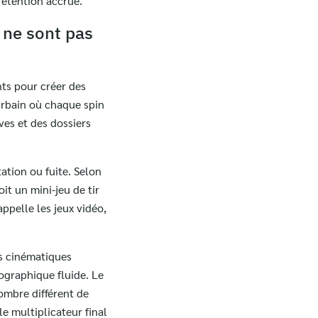
rétention accrue.
i ne sont pas
ts pour créer des
urbain où chaque spin
ves et des dossiers
ation ou fuite. Selon
it un mini‑jeu de tir
ppelle les jeux vidéo,
es cinématiques
ographique fluide. Le
nombre différent de
le multiplicateur final