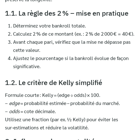
1.1. La règle des 2 % – mise en pratique
Déterminez votre bankroll totale.
Calculez 2 % de ce montant (ex. : 2 % de 2 000 € = 40 €).
Avant chaque pari, vérifiez que la mise ne dépasse pas
cette valeur.
Ajustez le pourcentage si la bankroll évolue de façon
significative.
1.2. Le critère de Kelly simplifié
Formule courte : Kelly = (edge ÷ odds) × 100.
–
edge
= probabilité estimée – probabilité du marché.
–
odds
= cote décimale.
Utilisez une fraction (par ex. ½ Kelly) pour éviter les
sur‑estimations et réduire la volatilité.