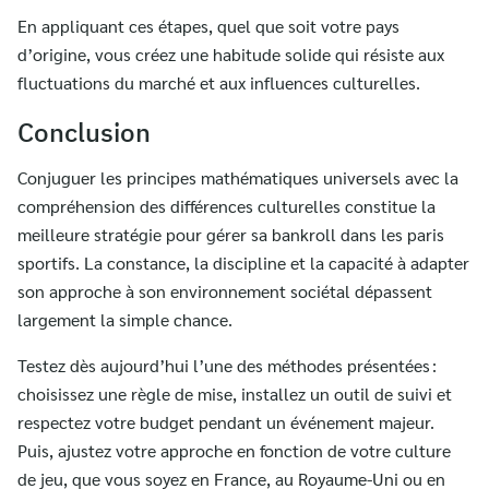
En appliquant ces étapes, quel que soit votre pays
d’origine, vous créez une habitude solide qui résiste aux
fluctuations du marché et aux influences culturelles.
Conclusion
Conjuguer les principes mathématiques universels avec la
compréhension des différences culturelles constitue la
meilleure stratégie pour gérer sa bankroll dans les paris
sportifs. La constance, la discipline et la capacité à adapter
son approche à son environnement sociétal dépassent
largement la simple chance.
Testez dès aujourd’hui l’une des méthodes présentées :
choisissez une règle de mise, installez un outil de suivi et
respectez votre budget pendant un événement majeur.
Puis, ajustez votre approche en fonction de votre culture
de jeu, que vous soyez en France, au Royaume‑Uni ou en