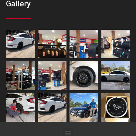
Gallery