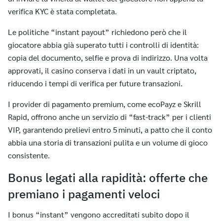
verifica KYC è stata completata.
Le politiche “instant payout” richiedono però che il
giocatore abbia già superato tutti i controlli di identità:
copia del documento, selfie e prova di indirizzo. Una volta
approvati, il casino conserva i dati in un vault criptato,
riducendo i tempi di verifica per future transazioni.
I provider di pagamento premium, come ecoPayz e Skrill
Rapid, offrono anche un servizio di “fast‑track” per i clienti
VIP, garantendo prelievi entro 5 minuti, a patto che il conto
abbia una storia di transazioni pulita e un volume di gioco
consistente.
Bonus legati alla rapidità: offerte che
premiano i pagamenti veloci
I bonus “instant” vengono accreditati subito dopo il