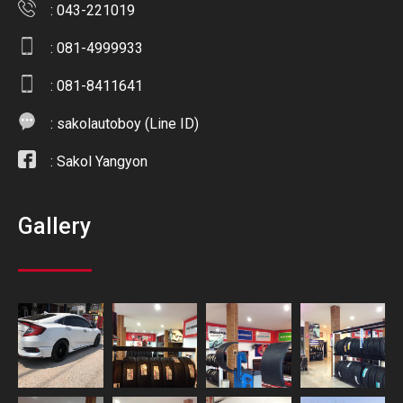
: 043-221019
: 081-4999933
: 081-8411641
:
sakolautoboy (Line ID)
:
Sakol Yangyon
Gallery