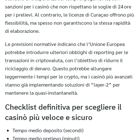
sanzioni per i casinò che non rispettano le soglie di 24 ore
per i prelievi. Al contrario, le licenze di Curaçao offrono più
flessibilità, ma spesso non garantiscono la stessa rapidità
di elaborazione.
Le previsioni normative indicano che l’Unione Europea
potrebbe introdurre ulteriori obblighi di reporting per le
transazioni in criptovaluta, con l’obiettivo di ridurre il
riciclaggio di denaro. Questo potrebbe allungare
leggermente i tempi per le crypto, ma i casinò più avanzati
stanno già implementando soluzioni di “layer‑2” per
mantenere la quasi‑instantaneità.
Checklist definitiva per scegliere il
casinò più veloce e sicuro
Tempo medio deposito (secondi)
Tempo medio prelievo (minuti)