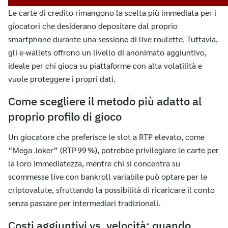
Le carte di credito rimangono la scelta più immediata per i
giocatori che desiderano depositare dal proprio
smartphone durante una sessione di live roulette. Tuttavia,
gli e‑wallets offrono un livello di anonimato aggiuntivo,
ideale per chi gioca su piattaforme con alta volatilità e
vuole proteggere i propri dati.
Come scegliere il metodo più adatto al
proprio profilo di gioco
Un giocatore che preferisce le slot a RTP elevato, come
“Mega Joker” (RTP 99 %), potrebbe privilegiare le carte per
la loro immediatezza, mentre chi si concentra su
scommesse live con bankroll variabile può optare per le
criptovalute, sfruttando la possibilità di ricaricare il conto
senza passare per intermediari tradizionali.
Costi aggiuntivi vs. velocità: quando