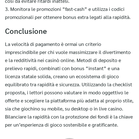
così da evitare ritardi inattesi.
3. Monitora le promozioni “fast‑cash” e utilizza i codici
promozionali per ottenere bonus extra legati alla rapidità.
Conclusione
La velocità di pagamento è ormai un criterio
imprescindibile per chi vuole massimizzare il divertimento
e la redditività nei casinò online. Metodi di deposito e
prelievo rapidi, combinati con bonus “instant” e una
licenza statale solida, creano un ecosistema di gioco
equilibrato tra rapidità e sicurezza. Utilizzando la checklist
proposta, i lettori possono valutare in modo oggettivo le
offerte e scegliere la piattaforma più adatta al proprio stile,
sia che giochino su mobile, su desktop o in live casino.
Bilanciare la rapidità con la protezione dei fondi è la chiave
per un’esperienza di gioco sostenibile e gratificante.