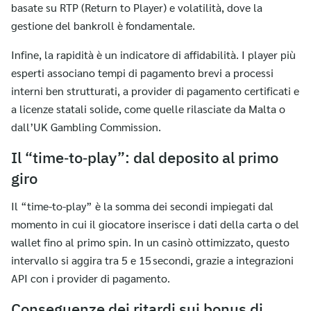
basate su RTP (Return to Player) e volatilità, dove la
gestione del bankroll è fondamentale.
Infine, la rapidità è un indicatore di affidabilità. I player più
esperti associano tempi di pagamento brevi a processi
interni ben strutturati, a provider di pagamento certificati e
a licenze statali solide, come quelle rilasciate da Malta o
dall’UK Gambling Commission.
Il “time‑to‑play”: dal deposito al primo
giro
Il “time‑to‑play” è la somma dei secondi impiegati dal
momento in cui il giocatore inserisce i dati della carta o del
wallet fino al primo spin. In un casinò ottimizzato, questo
intervallo si aggira tra 5 e 15 secondi, grazie a integrazioni
API con i provider di pagamento.
Conseguenze dei ritardi sui bonus di