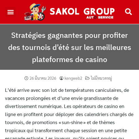
Stratégies gagnantes pour profiter
des tournois d’été sur les meilleures
plateformes de casino
26 มีนาคม 2026
kengweb2
ไม่มีหมวดหมู่
L’été arrive avec son lot de températures caniculaires, de
vacances prolongées et d’une envie grandissante de
divertissement numérique. Les opérateurs de casino en
ligne en profitent pour déployer des calendriers chargés de
tournois, de promotions « sun‑shine » et de thèmes
tropicaux qui transforment chaque session en une petite
escapade estivale. Les joueurs, qu’ils soient novices ou