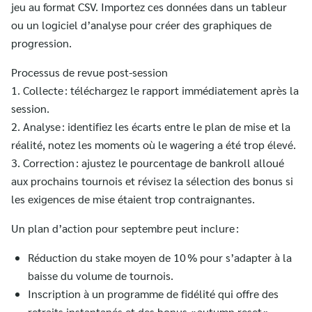
jeu au format CSV. Importez ces données dans un tableur
ou un logiciel d’analyse pour créer des graphiques de
progression.
Processus de revue post‑session
1. Collecte : téléchargez le rapport immédiatement après la
session.
2. Analyse : identifiez les écarts entre le plan de mise et la
réalité, notez les moments où le wagering a été trop élevé.
3. Correction : ajustez le pourcentage de bankroll alloué
aux prochains tournois et révisez la sélection des bonus si
les exigences de mise étaient trop contraignantes.
Un plan d’action pour septembre peut inclure :
Réduction du stake moyen de 10 % pour s’adapter à la
baisse du volume de tournois.
Inscription à un programme de fidélité qui offre des
retraits instantanés et des bonus « autumn reset ».