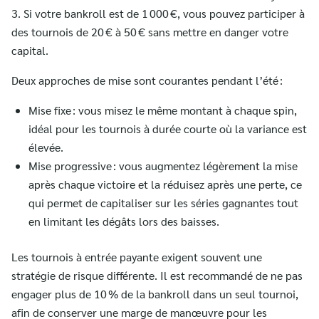
3. Si votre bankroll est de 1 000 €, vous pouvez participer à
des tournois de 20 € à 50 € sans mettre en danger votre
capital.
Deux approches de mise sont courantes pendant l’été :
Mise fixe : vous misez le même montant à chaque spin,
idéal pour les tournois à durée courte où la variance est
élevée.
Mise progressive : vous augmentez légèrement la mise
après chaque victoire et la réduisez après une perte, ce
qui permet de capitaliser sur les séries gagnantes tout
en limitant les dégâts lors des baisses.
Les tournois à entrée payante exigent souvent une
stratégie de risque différente. Il est recommandé de ne pas
engager plus de 10 % de la bankroll dans un seul tournoi,
afin de conserver une marge de manœuvre pour les