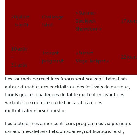
« Summer
20 juillet
Challenge
Blackjack
17 jour
– 5 août
table
Showdown »
10 août
Jackpot
« Sunset
–
22 jour
progressif
Mega‑Jackpot »
31 août
Les tournois de machines à sous sont souvent thématisés
autour du sable, des cocktails ou des festivals de musique,
tandis que les challenges de table mettent en avant des
variantes de roulette ou de baccarat avec des
multiplicateurs « sunburst ».
Les plateformes annoncent leurs programmes via plusieurs
canaux : newsletters hebdomadaires, notifications push,