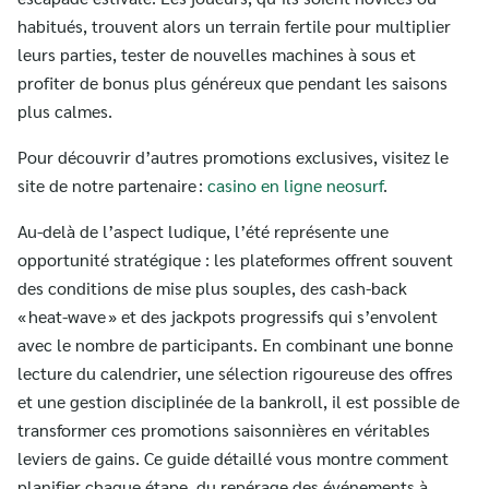
habitués, trouvent alors un terrain fertile pour multiplier
leurs parties, tester de nouvelles machines à sous et
profiter de bonus plus généreux que pendant les saisons
plus calmes.
Pour découvrir d’autres promotions exclusives, visitez le
site de notre partenaire :
casino en ligne neosurf
.
Au-delà de l’aspect ludique, l’été représente une
opportunité stratégique : les plateformes offrent souvent
des conditions de mise plus souples, des cash‑back
« heat‑wave » et des jackpots progressifs qui s’envolent
avec le nombre de participants. En combinant une bonne
lecture du calendrier, une sélection rigoureuse des offres
et une gestion disciplinée de la bankroll, il est possible de
transformer ces promotions saisonnières en véritables
leviers de gains. Ce guide détaillé vous montre comment
planifier chaque étape, du repérage des événements à