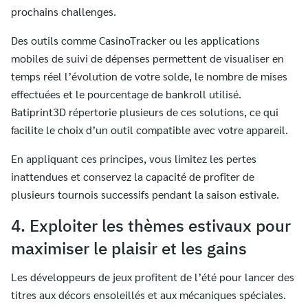
prochains challenges.
Des outils comme CasinoTracker ou les applications
mobiles de suivi de dépenses permettent de visualiser en
temps réel l’évolution de votre solde, le nombre de mises
effectuées et le pourcentage de bankroll utilisé.
Batiprint3D répertorie plusieurs de ces solutions, ce qui
facilite le choix d’un outil compatible avec votre appareil.
En appliquant ces principes, vous limitez les pertes
inattendues et conservez la capacité de profiter de
plusieurs tournois successifs pendant la saison estivale.
4. Exploiter les thèmes estivaux pour
maximiser le plaisir et les gains
Les développeurs de jeux profitent de l’été pour lancer des
titres aux décors ensoleillés et aux mécaniques spéciales.