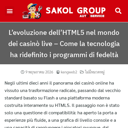
L’evoluzione dell’HTML5 nel mondo
dei casinò live – Come la tecnologia
ha ridefinito i programmi di fedeltà
9 พฤษภาคม 2026
kengweb2
ไม่มีหมวดหมู่
Negli ultimi dieci anni il panorama dei casinò online ha
vissuto una trasformazione radicale, passando dal vecchio
standard basato su Flash a una piattaforma moderna
costruita interamente su HTML5. Il passaggio non è stato
solo una questione di compatibilità: ha aperto la porta a
esperienze più fluide, a una grafica di livello console e a
una capacità di raggiungere i giocatori ovunque, dal