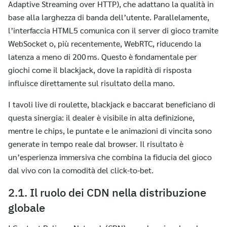
Adaptive Streaming over HTTP), che adattano la qualità in
base alla larghezza di banda dell’utente. Parallelamente,
l’interfaccia HTML5 comunica con il server di gioco tramite
WebSocket o, più recentemente, WebRTC, riducendo la
latenza a meno di 200 ms. Questo è fondamentale per
giochi come il blackjack, dove la rapidità di risposta
influisce direttamente sul risultato della mano.
I tavoli live di roulette, blackjack e baccarat beneficiano di
questa sinergia: il dealer è visibile in alta definizione,
mentre le chips, le puntate e le animazioni di vincita sono
generate in tempo reale dal browser. Il risultato è
un’esperienza immersiva che combina la fiducia del gioco
dal vivo con la comodità del click‑to‑bet.
2.1. Il ruolo dei CDN nella distribuzione
globale