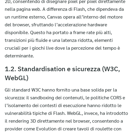
2D, consentendo di disegnare pixel per pixel direttamente
nella pagina web. A differenza di Flash, che dipendeva da
un runtime esterno, Canvas opera all’interno del motore
del browser, sfruttando l’accelerazione hardware
disponibile. Questo ha portato a frame rate più alti,
transizioni più fluide e una latenza ridotta, elementi
cruciali per i giochi live dove la percezione del tempo è
determinante.
1.2. Standardisation e sicurezza (W3C,
WebGL)
Gli standard W3C hanno fornito una base solida per la
sicurezza: il sandboxing dei contenuti, le politiche CORS e
l’isolamento dei contesti di esecuzione hanno ridotto le
vulnerabilità tipiche di Flash. WebGL, invece, ha introdotto
il rendering 3D direttamente nel browser, consentendo a
provider come Evolution di creare tavoli di roulette con