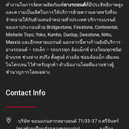
ทำงานในการจัดหาผลิตภัณฑ์
ยางรถยนต์
ที่มีประสิทธิภาพสูง
และความเป็นเลิศในการให้บริการด้วยความคาดหวังที่จะ
จำหน่ายให้กับตัวแทนจำหน่ายทั่วประเทศ บริการแบรนด์
ของเราประกอบด้วย Bridgestone, Firestone, Continental,
Michelin Toyo, Yoko, Kumho, Dunlop, Deestone, Nitto,
Maxxis และอีกหลายแบรนด์ นอกจากนี้ทางร้านยังมีบริการ
ยางรถยนต์ – รถเล็ก – รถบรรทุก ล้อแม็กซ์ ยางใหม่ทุกชนิด
ผ้าเบรค ช่วงล่าง สปริง ตั้งศูนย์ ถ่วงล้อ ซ่อมล้อแม็ก เติมลม
ไนโตรเจน ไว้สำหรับลูกค้า ดำเนินงานโดยทีมงานช่างผู้
ชำนาญการโดยเฉพาะ
Contact Info
: บริษัท ขอนแก่นสากลยางยนต์ 71/33-37 ถ.ศรีจันทร์
(ตรงข้ามเรือนจำกลางขอนแก่น) อ.เมือง