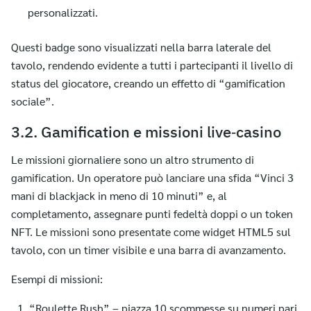
personalizzati.
Questi badge sono visualizzati nella barra laterale del
tavolo, rendendo evidente a tutti i partecipanti il livello di
status del giocatore, creando un effetto di “gamification
sociale”.
3.2. Gamification e missioni live‑casino
Le missioni giornaliere sono un altro strumento di
gamification. Un operatore può lanciare una sfida “Vinci 3
mani di blackjack in meno di 10 minuti” e, al
completamento, assegnare punti fedeltà doppi o un token
NFT. Le missioni sono presentate come widget HTML5 sul
tavolo, con un timer visibile e una barra di avanzamento.
Esempi di missioni:
“Roulette Rush” – piazza 10 scommesse su numeri pari