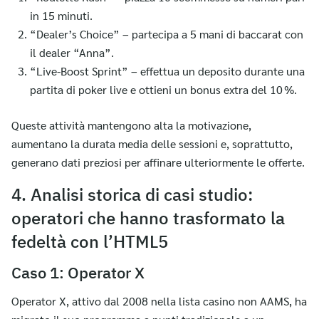
in 15 minuti.
“Dealer’s Choice” – partecipa a 5 mani di baccarat con
il dealer “Anna”.
“Live‑Boost Sprint” – effettua un deposito durante una
partita di poker live e ottieni un bonus extra del 10 %.
Queste attività mantengono alta la motivazione,
aumentano la durata media delle sessioni e, soprattutto,
generano dati preziosi per affinare ulteriormente le offerte.
4. Analisi storica di casi studio:
operatori che hanno trasformato la
fedeltà con l’HTML5
Caso 1: Operator X
Operator X, attivo dal 2008 nella lista casino non AAMS, ha