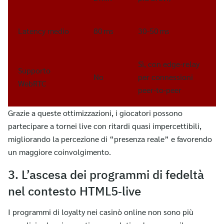
Latency medio
80 ms
30‑50 ms
Sì, con edge‑relay
Supporto
No
per connessioni
WebRTC
peer‑to‑peer
Grazie a queste ottimizzazioni, i giocatori possono
partecipare a tornei live con ritardi quasi impercettibili,
migliorando la percezione di “presenza reale” e favorendo
un maggiore coinvolgimento.
3. L’ascesa dei programmi di fedeltà
nel contesto HTML5‑live
I programmi di loyalty nei casinò online non sono più