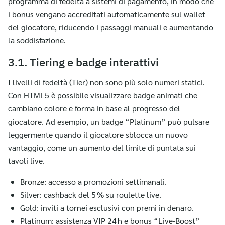
programma di fedeltà a sistemi di pagamento, in modo che
i bonus vengano accreditati automaticamente sul wallet
del giocatore, riducendo i passaggi manuali e aumentando
la soddisfazione.
3.1. Tiering e badge interattivi
I livelli di fedeltà (Tier) non sono più solo numeri statici.
Con HTML5 è possibile visualizzare badge animati che
cambiano colore e forma in base al progresso del
giocatore. Ad esempio, un badge “Platinum” può pulsare
leggermente quando il giocatore sblocca un nuovo
vantaggio, come un aumento del limite di puntata sui
tavoli live.
Bronze: accesso a promozioni settimanali.
Silver: cashback del 5 % su roulette live.
Gold: inviti a tornei esclusivi con premi in denaro.
Platinum: assistenza VIP 24 h e bonus “Live‑Boost”