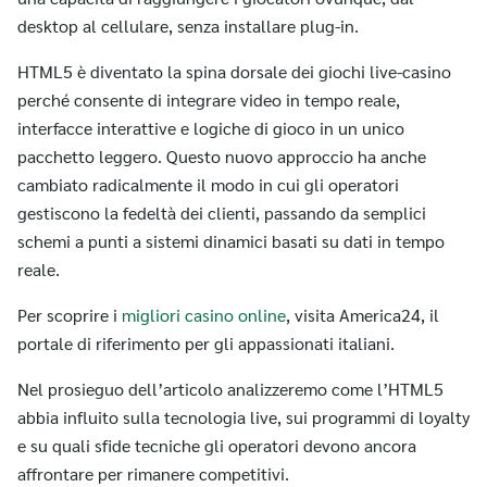
desktop al cellulare, senza installare plug‑in.
HTML5 è diventato la spina dorsale dei giochi live‑casino
perché consente di integrare video in tempo reale,
interfacce interattive e logiche di gioco in un unico
pacchetto leggero. Questo nuovo approccio ha anche
cambiato radicalmente il modo in cui gli operatori
gestiscono la fedeltà dei clienti, passando da semplici
schemi a punti a sistemi dinamici basati su dati in tempo
reale.
Per scoprire i
migliori casino online
, visita America24, il
portale di riferimento per gli appassionati italiani.
Nel prosieguo dell’articolo analizzeremo come l’HTML5
abbia influito sulla tecnologia live, sui programmi di loyalty
e su quali sfide tecniche gli operatori devono ancora
affrontare per rimanere competitivi.