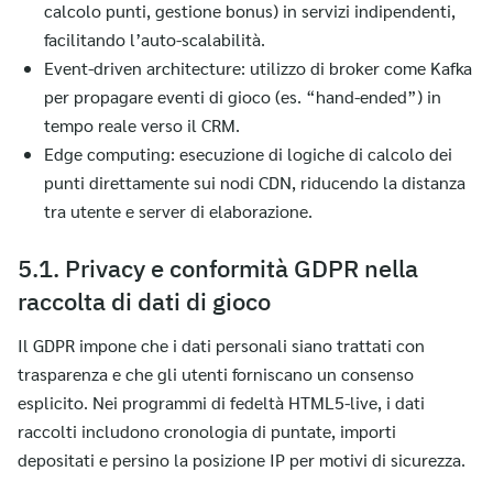
calcolo punti, gestione bonus) in servizi indipendenti,
facilitando l’auto‑scalabilità.
Event‑driven architecture: utilizzo di broker come Kafka
per propagare eventi di gioco (es. “hand‑ended”) in
tempo reale verso il CRM.
Edge computing: esecuzione di logiche di calcolo dei
punti direttamente sui nodi CDN, riducendo la distanza
tra utente e server di elaborazione.
5.1. Privacy e conformità GDPR nella
raccolta di dati di gioco
Il GDPR impone che i dati personali siano trattati con
trasparenza e che gli utenti forniscano un consenso
esplicito. Nei programmi di fedeltà HTML5‑live, i dati
raccolti includono cronologia di puntate, importi
depositati e persino la posizione IP per motivi di sicurezza.