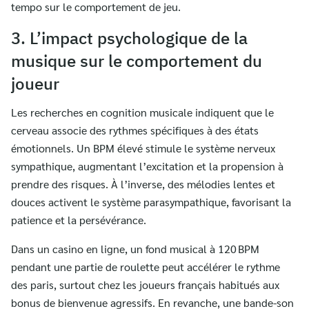
tempo sur le comportement de jeu.
3. L’impact psychologique de la
musique sur le comportement du
joueur
Les recherches en cognition musicale indiquent que le
cerveau associe des rythmes spécifiques à des états
émotionnels. Un BPM élevé stimule le système nerveux
sympathique, augmentant l’excitation et la propension à
prendre des risques. À l’inverse, des mélodies lentes et
douces activent le système parasympathique, favorisant la
patience et la persévérance.
Dans un casino en ligne, un fond musical à 120 BPM
pendant une partie de roulette peut accélérer le rythme
des paris, surtout chez les joueurs français habitués aux
bonus de bienvenue agressifs. En revanche, une bande‑son