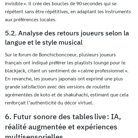
invisible ». Il crée des boucles de 90 secondes qui se
répètent sans être répétitives, en adaptant les instruments
aux préférences locales.
5.2. Analyse des retours joueurs selon la
langue et le style musical
Sur le forum de Bonchicboncoeur, plusieurs joueurs
français ont indiqué préférer les playlists lounge pour le
blackjack, citant un sentiment de « calme professionnel ».
En revanche, les joueurs japonais ont exprimé une plus
grande satisfaction avec des versions de roulette
agrémentées de koto et de shakuhachi, estimant que cela
renforçait l’authenticité du décor virtuel.
6. Futur sonore des tables live : IA,
réalité augmentée et expériences
multisensorielles