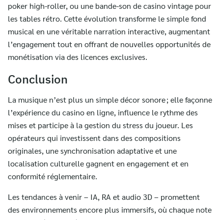
poker high‑roller, ou une bande‑son de casino vintage pour
les tables rétro. Cette évolution transforme le simple fond
musical en une véritable narration interactive, augmentant
l’engagement tout en offrant de nouvelles opportunités de
monétisation via des licences exclusives.
Conclusion
La musique n’est plus un simple décor sonore ; elle façonne
l’expérience du casino en ligne, influence le rythme des
mises et participe à la gestion du stress du joueur. Les
opérateurs qui investissent dans des compositions
originales, une synchronisation adaptative et une
localisation culturelle gagnent en engagement et en
conformité réglementaire.
Les tendances à venir – IA, RA et audio 3D – promettent
des environnements encore plus immersifs, où chaque note