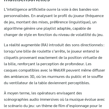
L’intelligence artificielle ouvre la voie à des bandes‑son
personnalisées. En analysant le profil du joueur (fréquence
de jeu, montant des mises, préférence linguistique), un
algorithme génère une playlist adaptée, capable de
changer de style en fonction du niveau de volatilité du jeu.
La réalité augmentée (RA) introduit des sons directionnels :
lorsqu’une bille de roulette s’arrête, le joueur entend le
cliquetis provenant exactement de la position virtuelle de
la bille, renforçant la perception de profondeur. Les
casques compatibles avec le WebXR peuvent même diffuser
des ambiances 3D, où les murmures du public et le souffle
du ventilateur de la table deviennent perceptibles.
À moyen terme, les opérateurs envisagent des
scénographies audio immersives où la musique évolue avec
le scénario du jeu : un thème de film d’espionnage pour le