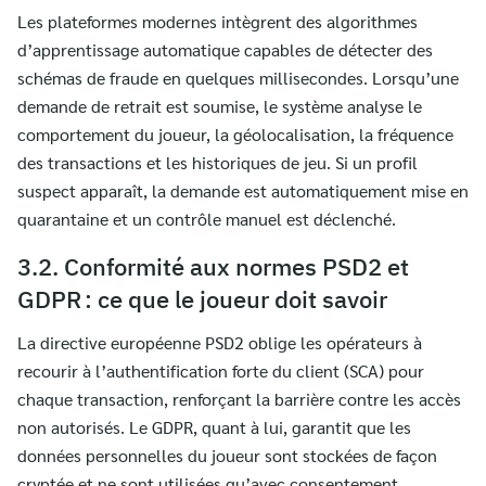
Les plateformes modernes intègrent des algorithmes
d’apprentissage automatique capables de détecter des
schémas de fraude en quelques millisecondes. Lorsqu’une
demande de retrait est soumise, le système analyse le
comportement du joueur, la géolocalisation, la fréquence
des transactions et les historiques de jeu. Si un profil
suspect apparaît, la demande est automatiquement mise en
quarantaine et un contrôle manuel est déclenché.
3.2. Conformité aux normes PSD2 et
GDPR : ce que le joueur doit savoir
La directive européenne PSD2 oblige les opérateurs à
recourir à l’authentification forte du client (SCA) pour
chaque transaction, renforçant la barrière contre les accès
non autorisés. Le GDPR, quant à lui, garantit que les
données personnelles du joueur sont stockées de façon
cryptée et ne sont utilisées qu’avec consentement