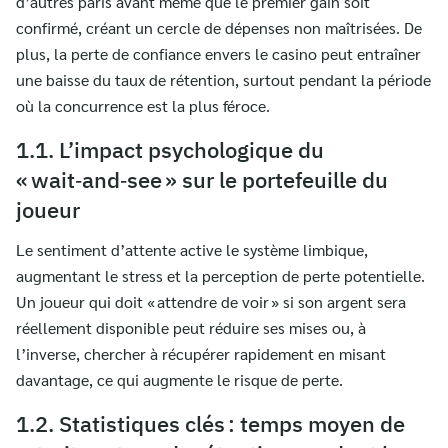
d’autres paris avant même que le premier gain soit
confirmé, créant un cercle de dépenses non maîtrisées. De
plus, la perte de confiance envers le casino peut entraîner
une baisse du taux de rétention, surtout pendant la période
où la concurrence est la plus féroce.
1.1. L’impact psychologique du
« wait‑and‑see » sur le portefeuille du
joueur
Le sentiment d’attente active le système limbique,
augmentant le stress et la perception de perte potentielle.
Un joueur qui doit « attendre de voir » si son argent sera
réellement disponible peut réduire ses mises ou, à
l’inverse, chercher à récupérer rapidement en misant
davantage, ce qui augmente le risque de perte.
1.2. Statistiques clés : temps moyen de