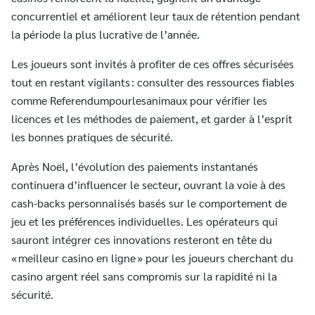
concurrentiel et améliorent leur taux de rétention pendant
la période la plus lucrative de l’année.
Les joueurs sont invités à profiter de ces offres sécurisées
tout en restant vigilants : consulter des ressources fiables
comme Referendumpourlesanimaux pour vérifier les
licences et les méthodes de paiement, et garder à l’esprit
les bonnes pratiques de sécurité.
Après Noël, l’évolution des paiements instantanés
continuera d’influencer le secteur, ouvrant la voie à des
cash‑backs personnalisés basés sur le comportement de
jeu et les préférences individuelles. Les opérateurs qui
sauront intégrer ces innovations resteront en tête du
« meilleur casino en ligne » pour les joueurs cherchant du
casino argent réel sans compromis sur la rapidité ni la
sécurité.