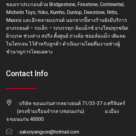
ของเราประกอบด้วย Bridgestone, Firestone, Continental,
Michelin Toyo, Yoko, Kumho, Dunlop, Deestone, Nitto,
Maxxis และอีกหลายแบรนด์ นอกจากนี้ทางร้านยังมีบริการ
ยางรถยนต์ – รถเล็ก – รถบรรทุก ล้อแม็กซ์ ยางใหม่ทุกชนิด
ผ้าเบรค ช่วงล่าง สปริง ตั้งศูนย์ ถ่วงล้อ ซ่อมล้อแม็ก เติมลม
ไนโตรเจน ไว้สำหรับลูกค้า ดำเนินงานโดยทีมงานช่างผู้
ชำนาญการโดยเฉพาะ
Contact Info
: บริษัท ขอนแก่นสากลยางยนต์ 71/33-37 ถ.ศรีจันทร์
(ตรงข้ามเรือนจำกลางขอนแก่น) อ.เมือง
จ.ขอนแก่น 40000
:
sakonyangyon@hotmail.com