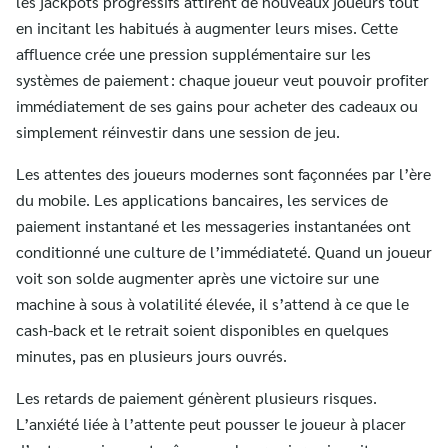
les jackpots progressifs attirent de nouveaux joueurs tout
en incitant les habitués à augmenter leurs mises. Cette
affluence crée une pression supplémentaire sur les
systèmes de paiement : chaque joueur veut pouvoir profiter
immédiatement de ses gains pour acheter des cadeaux ou
simplement réinvestir dans une session de jeu.
Les attentes des joueurs modernes sont façonnées par l’ère
du mobile. Les applications bancaires, les services de
paiement instantané et les messageries instantanées ont
conditionné une culture de l’immédiateté. Quand un joueur
voit son solde augmenter après une victoire sur une
machine à sous à volatilité élevée, il s’attend à ce que le
cash‑back et le retrait soient disponibles en quelques
minutes, pas en plusieurs jours ouvrés.
Les retards de paiement génèrent plusieurs risques.
L’anxiété liée à l’attente peut pousser le joueur à placer