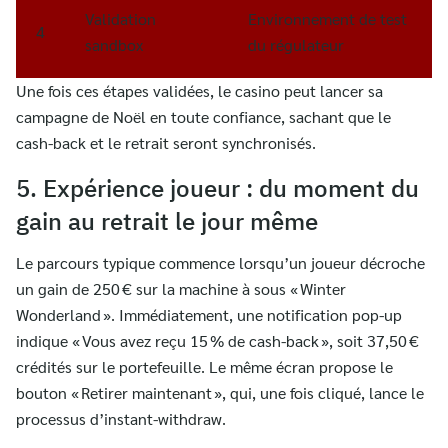
Validation
Environnement de test
4
sandbox
du régulateur
Une fois ces étapes validées, le casino peut lancer sa
campagne de Noël en toute confiance, sachant que le
cash‑back et le retrait seront synchronisés.
5. Expérience joueur : du moment du
gain au retrait le jour même
Le parcours typique commence lorsqu’un joueur décroche
un gain de 250 € sur la machine à sous « Winter
Wonderland ». Immédiatement, une notification pop‑up
indique « Vous avez reçu 15 % de cash‑back », soit 37,50 €
crédités sur le portefeuille. Le même écran propose le
bouton « Retirer maintenant », qui, une fois cliqué, lance le
processus d’instant‑withdraw.