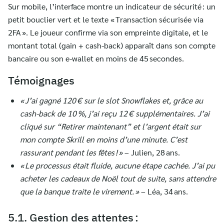
Sur mobile, l’interface montre un indicateur de sécurité : un
petit bouclier vert et le texte « Transaction sécurisée via
2FA ». Le joueur confirme via son empreinte digitale, et le
montant total (gain + cash‑back) apparaît dans son compte
bancaire ou son e‑wallet en moins de 45 secondes.
Témoignages
« J’ai gagné 120 € sur le slot Snowflakes et, grâce au
cash‑back de 10 %, j’ai reçu 12 € supplémentaires. J’ai
cliqué sur “Retirer maintenant” et l’argent était sur
mon compte Skrill en moins d’une minute. C’est
rassurant pendant les fêtes ! »
– Julien, 28 ans.
« Le processus était fluide, aucune étape cachée. J’ai pu
acheter les cadeaux de Noël tout de suite, sans attendre
que la banque traite le virement. »
– Léa, 34 ans.
5.1. Gestion des attentes :