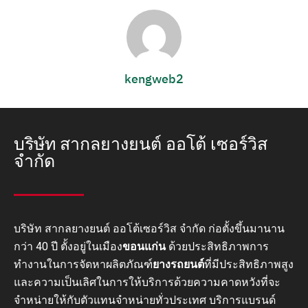
kengweb2
บริษัท สากลยางยนต์ ออโต้ เซอร์วิส
จำกัด
บริษัท สากลยางยนต์ ออโต้เซอร์วิส จำกัด ก่อตั้งขึ้นมานาน
กว่า 40 ปี ตั้งอยู่ในเมือง
ขอนแก่น
ด้วยประสิทธิภาพการ
ทำงานในการจัดหาผลิตภัณฑ์
ยางรถยนต์
ที่มีประสิทธิภาพสูง
และความเป็นเลิศในการให้บริการด้วยความคาดหวังที่จะ
จำหน่ายให้กับตัวแทนจำหน่ายทั่วประเทศ บริการแบรนด์