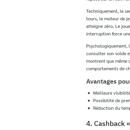
Techniquement, le se
tours, le moteur de j
atteigne zéro. Le joue
interruption force une
Psychologiquement, la
consulter son solde e
montrent que même de 
comportements de ch
Avantages pour
Meilleure visibilit
Possibilité de pre
Réduction du temps
4. Cashback «