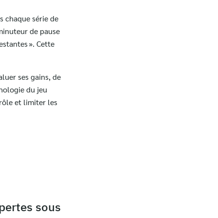
s chaque série de
 minuteur de pause
estantes ». Cette
luer ses gains, de
chologie du jeu
le et limiter les
 pertes sous