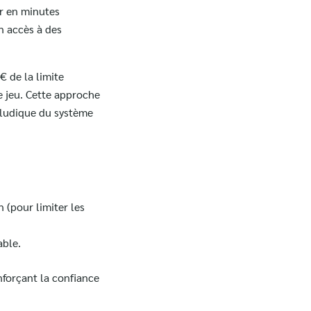
ir en minutes
n accès à des
€ de la limite
e jeu. Cette approche
t ludique du système
(pour limiter les
able.
nforçant la confiance