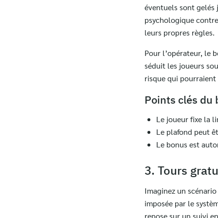
éventuels sont gelés j
psychologique contre 
leurs propres règles.
Pour l’opérateur, le 
séduit les joueurs sou
risque qui pourraient
Points clés du 
Le joueur fixe la 
Le plafond peut ê
Le bonus est autom
3. Tours grat
Imaginez un scénario 
imposée par le systèm
repose sur un suivi e