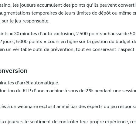
asino, les joueurs accumulent des points qu’ils peuvent convert
 augmentations temporaires de leurs limites de dépôt ou même e
sur le jeu responsable.
ints = 30 minutes d’auto‑exclusion, 2 500 points = hausse de 50 
 jours, 5 000 points = cours en ligne sur la gestion du budget d
é en un véritable outil de prévention, tout en conservant l’aspec
onversion
inutes d’arrêt automatique.
duction du RTP d’une machine à sous de 2 % pendant une session 
ès à un webinaire exclusif animé par des experts du jeu respons
ux joueurs le sentiment de contrôler leur propre expérience, re