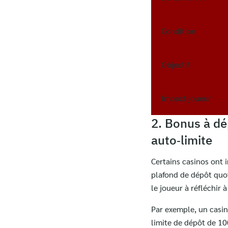
Condition
Objectif
Impact joueur
2. Bonus à dé
auto‑limite
Certains casinos ont 
plafond de dépôt quo
le joueur à réfléchir
Par exemple, un casin
limite de dépôt de 100