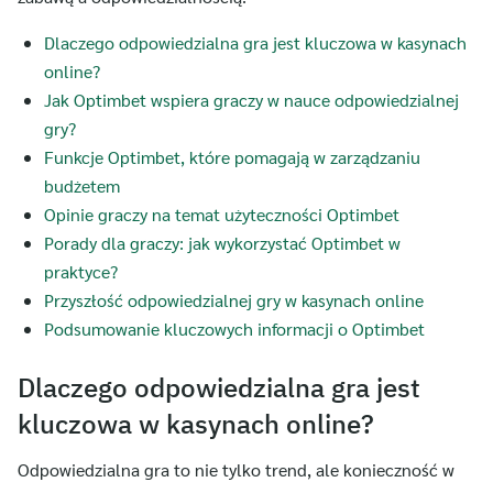
Dlaczego odpowiedzialna gra jest kluczowa w kasynach
online?
Jak Optimbet wspiera graczy w nauce odpowiedzialnej
gry?
Funkcje Optimbet, które pomagają w zarządzaniu
budżetem
Opinie graczy na temat użyteczności Optimbet
Porady dla graczy: jak wykorzystać Optimbet w
praktyce?
Przyszłość odpowiedzialnej gry w kasynach online
Podsumowanie kluczowych informacji o Optimbet
Dlaczego odpowiedzialna gra jest
kluczowa w kasynach online?
Odpowiedzialna gra to nie tylko trend, ale konieczność w