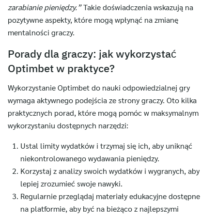
zarabianie pieniędzy.”
Takie doświadczenia wskazują na
pozytywne aspekty, które mogą wpłynąć na zmianę
mentalności graczy.
Porady dla graczy: jak wykorzystać
Optimbet w praktyce?
Wykorzystanie Optimbet do nauki odpowiedzialnej gry
wymaga aktywnego podejścia ze strony graczy. Oto kilka
praktycznych porad, które mogą pomóc w maksymalnym
wykorzystaniu dostępnych narzędzi:
Ustal limity wydatków i trzymaj się ich, aby uniknąć
niekontrolowanego wydawania pieniędzy.
Korzystaj z analizy swoich wydatków i wygranych, aby
lepiej zrozumieć swoje nawyki.
Regularnie przeglądaj materiały edukacyjne dostępne
na platformie, aby być na bieżąco z najlepszymi