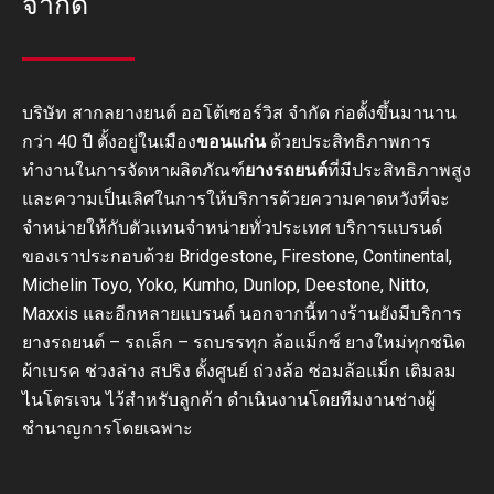
จำกัด
บริษัท สากลยางยนต์ ออโต้เซอร์วิส จำกัด ก่อตั้งขึ้นมานาน
กว่า 40 ปี ตั้งอยู่ในเมือง
ขอนแก่น
ด้วยประสิทธิภาพการ
ทำงานในการจัดหาผลิตภัณฑ์
ยางรถยนต์
ที่มีประสิทธิภาพสูง
และความเป็นเลิศในการให้บริการด้วยความคาดหวังที่จะ
จำหน่ายให้กับตัวแทนจำหน่ายทั่วประเทศ บริการแบรนด์
ของเราประกอบด้วย Bridgestone, Firestone, Continental,
Michelin Toyo, Yoko, Kumho, Dunlop, Deestone, Nitto,
Maxxis และอีกหลายแบรนด์ นอกจากนี้ทางร้านยังมีบริการ
ยางรถยนต์ – รถเล็ก – รถบรรทุก ล้อแม็กซ์ ยางใหม่ทุกชนิด
ผ้าเบรค ช่วงล่าง สปริง ตั้งศูนย์ ถ่วงล้อ ซ่อมล้อแม็ก เติมลม
ไนโตรเจน ไว้สำหรับลูกค้า ดำเนินงานโดยทีมงานช่างผู้
ชำนาญการโดยเฉพาะ