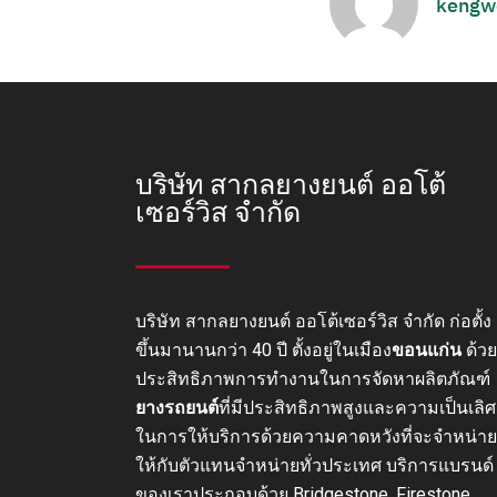
kengw
บริษัท สากลยางยนต์ ออโต้
เซอร์วิส จำกัด
บริษัท สากลยางยนต์ ออโต้เซอร์วิส จำกัด ก่อตั้ง
ขึ้นมานานกว่า 40 ปี ตั้งอยู่ในเมือง
ขอนแก่น
ด้วย
ประสิทธิภาพการทำงานในการจัดหาผลิตภัณฑ์
ยางรถยนต์
ที่มีประสิทธิภาพสูงและความเป็นเลิศ
ในการให้บริการด้วยความคาดหวังที่จะจำหน่าย
ให้กับตัวแทนจำหน่ายทั่วประเทศ บริการแบรนด์
ของเราประกอบด้วย Bridgestone, Firestone,