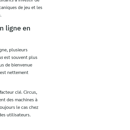
caniques de jeu et les
.
n ligne en
gne, plusieurs
us
est souvent plus
nus de bienvenue
 est nettement
facteur clé. Circus,
ent des machines à
toujours le cas chez
es utilisateurs.