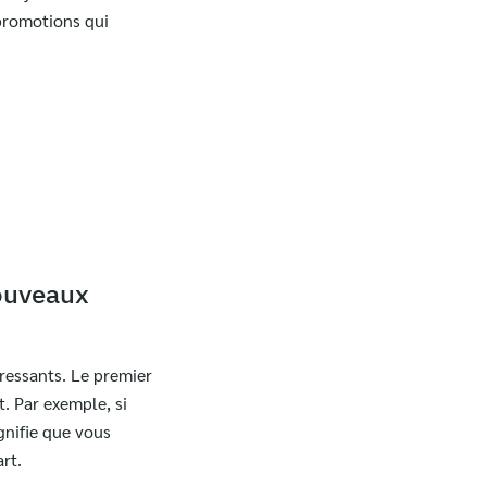
 promotions qui
nouveaux
ressants. Le premier
. Par exemple, si
gnifie que vous
rt.