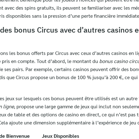
nt avec des spins gratuits, ils peuvent se familiariser avec les mé
ris disponibles sans la pression d’une perte financière immédiate
es bonus Circus avec d’autres casinos e
s les bonus offerts par Circus avec ceux d’autres casinos en li
e pris en compte. Tout d’abord, le montant du
bonus casino circ
de ses pairs. Par exemple, certains casinos peuvent offrir des bo
ndis que Circus propose un bonus de 100 % jusqu’à 200 €, ce qui
des jeux sur lesquels ces bonus peuvent être utilisés est un autre 
n ligne
, propose une large gamme de jeux qui inclut non seulem
eux de table et des options de casino en direct, ce qui n’est pas 
Cela ajoute une dimension supplémentaire à l’expérience de jeu d
de Bienvenue
Jeux Disponibles