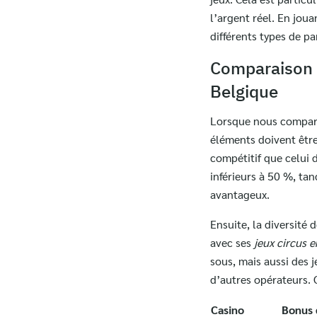
l’argent réel. En joua
différents types de pa
Comparaison d
Belgique
Lorsque nous comparon
éléments doivent êtr
compétitif que celui 
inférieurs à 50 %, ta
avantageux.
Ensuite, la diversité 
avec ses
jeux circus e
sous, mais aussi des j
d’autres opérateurs. 
Casino
Bonus 