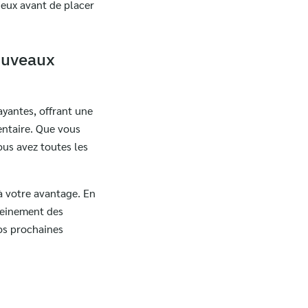
jeux avant de placer
nouveaux
ayantes, offrant une
entaire. Que vous
ous avez toutes les
à votre avantage. En
pleinement des
vos prochaines