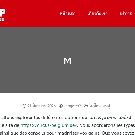
หน้าแรก
เกี่ยวกับเรา
บริการ
M
21 มิถุนายน 2026
kengweb2
ไม่มีหมวดหมู่
 allons explorer les différentes options de
circus promo code
dis
le site de
https://circus-belgium.be/
. Nous aborderons les types
 ainsi que des conseils pour maximiser vos gains. Que vous soye