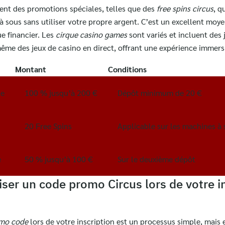
uvent des promotions spéciales, telles que des
free spins circus
, q
à sous sans utiliser votre propre argent. C’est un excellent moye
ue financier. Les
cirque casino games
sont variés et incluent des 
ême des jeux de casino en direct, offrant une expérience immers
Montant
Conditions
ue
100 % jusqu’à 200 €
Dépôt minimum de 20 €
20 Free Spins
Applicable sur les machines à
e
50 % jusqu’à 100 €
Sur le deuxième dépôt
ser un code promo Circus lors de votre i
omo code
lors de votre inscription est un processus simple, mais 