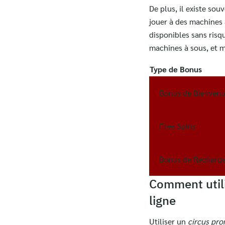
De plus, il existe so
jouer à des machines 
disponibles sans risq
machines à sous, et m
Type de Bonus
Bonus de Bienven
Free Spins
Bonus de Recharg
Comment utili
ligne
Utiliser un
circus pr