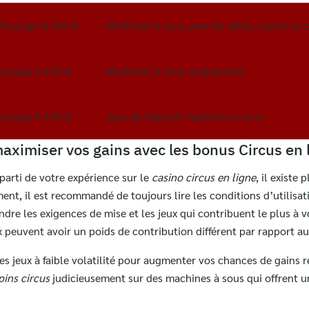
% jusqu’à 200 €
Machines à sous, jeux de table, casino en 
 jusqu’à 100 €
Machines à sous uniquement
 jusqu’à 150 €
Jeux de table et machines à sous
aximiser vos gains avec les bonus Circus en 
 parti de votre expérience sur le
casino circus en ligne
, il existe 
ent, il est recommandé de toujours lire les conditions d’utilisat
dre les exigences de mise et les jeux qui contribuent le plus à v
x peuvent avoir un poids de contribution différent par rapport au
 jeux à faible volatilité pour augmenter vos chances de gains ré
pins circus
judicieusement sur des machines à sous qui offrent u