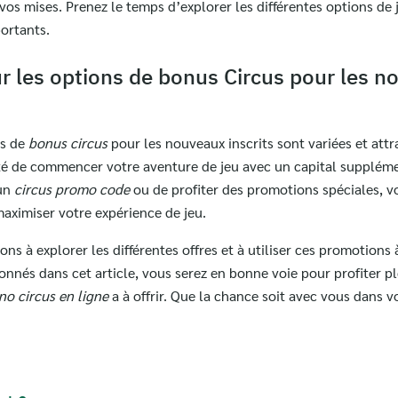
vos mises. Prenez le temps d’explorer les différentes options de 
ortants.
r les options de bonus Circus pour les 
ns de
bonus circus
pour les nouveaux inscrits sont variées et attr
té de commencer votre aventure de jeu avec un capital supplém
 un
circus promo code
ou de profiter des promotions spéciales, v
aximiser votre expérience de jeu.
s à explorer les différentes offres et à utiliser ces promotions 
donnés dans cet article, vous serez en bonne voie pour profiter 
no circus en ligne
a à offrir. Que la chance soit avec vous dans 