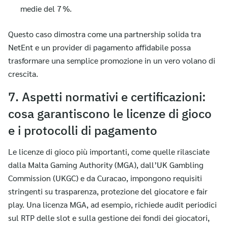
medie del 7 %.
Questo caso dimostra come una partnership solida tra
NetEnt e un provider di pagamento affidabile possa
trasformare una semplice promozione in un vero volano di
crescita.
7. Aspetti normativi e certificazioni:
cosa garantiscono le licenze di gioco
e i protocolli di pagamento
Le licenze di gioco più importanti, come quelle rilasciate
dalla Malta Gaming Authority (MGA), dall’UK Gambling
Commission (UKGC) e da Curacao, impongono requisiti
stringenti su trasparenza, protezione del giocatore e fair
play. Una licenza MGA, ad esempio, richiede audit periodici
sul RTP delle slot e sulla gestione dei fondi dei giocatori,