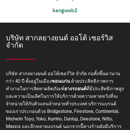
kengweb2
บริษัท สากลยางยนต์ ออโต้ เซอร์วิส
จำกัด
บริษัท สากลยางยนต์ ออโต้เซอร์วิส จำกัด ก่อตั้งขึ้นมานาน
กว่า 40 ปี ตั้งอยู่ในเมือง
ขอนแก่น
ด้วยประสิทธิภาพการ
ทำงานในการจัดหาผลิตภัณฑ์
ยางรถยนต์
ที่มีประสิทธิภาพสูง
และความเป็นเลิศในการให้บริการด้วยความคาดหวังที่จะ
จำหน่ายให้กับตัวแทนจำหน่ายทั่วประเทศ บริการแบรนด์
ของเราประกอบด้วย Bridgestone, Firestone, Continental,
Michelin Toyo, Yoko, Kumho, Dunlop, Deestone, Nitto,
Maxxis และอีกหลายแบรนด์ นอกจากนี้ทางร้านยังมีบริการ