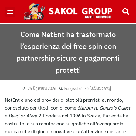
Come NetEnt ha trasformato
l’esperienza dei free spin con
partnership sicure e pagamenti
protetti
25 มิถุนายน 2026
kengweb2
ไม่มีหมวดหมู่
NetEnt è uno dei provider di slot più premiati al mondo,
conosciuto per titoli iconici come
Starburst
,
Gonzo’s Quest
e
Dead or Alive 2
. Fondata nel 1996 in Svezia, l’azienda ha
costruito la sua reputazione su grafiche all’avanguardia,
meccaniche di gioco innovative e un’attenzione costante