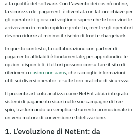
alla qualità del software. Con l’avvento dei casinò online,
la sicurezza dei pagamenti è diventata un fattore chiave per
gli operatori: i giocatori vogliono sapere che le loro vincite
arriveranno in modo rapido e protetto, mentre gli operatori
devono ridurre al minimo il rischio di frodi e chargeback.
In questo contesto, la collaborazione con partner di
pagamento affidabili è fondamentale; per approfondire le
opzioni disponibili, i lettori possono consultare il sito di
riferimento
casino non aams
, che raccoglie informazioni
utili sui diversi operatori e sulle loro pratiche di sicurezza.
Il presente articolo analizza come NetEnt abbia integrato
sistemi di pagamento sicuri nelle sue campagne di free
spin, trasformando un semplice strumento promozionale in
un vero motore di conversione e fidelizzazione.
1. L’evoluzione di NetEnt: da