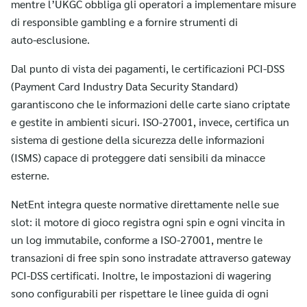
mentre l’UKGC obbliga gli operatori a implementare misure
di responsible gambling e a fornire strumenti di
auto‑esclusione.
Dal punto di vista dei pagamenti, le certificazioni PCI‑DSS
(Payment Card Industry Data Security Standard)
garantiscono che le informazioni delle carte siano criptate
e gestite in ambienti sicuri. ISO‑27001, invece, certifica un
sistema di gestione della sicurezza delle informazioni
(ISMS) capace di proteggere dati sensibili da minacce
esterne.
NetEnt integra queste normative direttamente nelle sue
slot: il motore di gioco registra ogni spin e ogni vincita in
un log immutabile, conforme a ISO‑27001, mentre le
transazioni di free spin sono instradate attraverso gateway
PCI‑DSS certificati. Inoltre, le impostazioni di wagering
sono configurabili per rispettare le linee guida di ogni