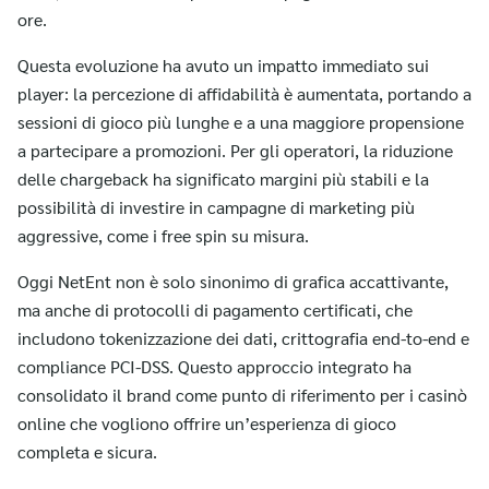
ore.
Questa evoluzione ha avuto un impatto immediato sui
player: la percezione di affidabilità è aumentata, portando a
sessioni di gioco più lunghe e a una maggiore propensione
a partecipare a promozioni. Per gli operatori, la riduzione
delle chargeback ha significato margini più stabili e la
possibilità di investire in campagne di marketing più
aggressive, come i free spin su misura.
Oggi NetEnt non è solo sinonimo di grafica accattivante,
ma anche di protocolli di pagamento certificati, che
includono tokenizzazione dei dati, crittografia end‑to‑end e
compliance PCI‑DSS. Questo approccio integrato ha
consolidato il brand come punto di riferimento per i casinò
online che vogliono offrire un’esperienza di gioco
completa e sicura.