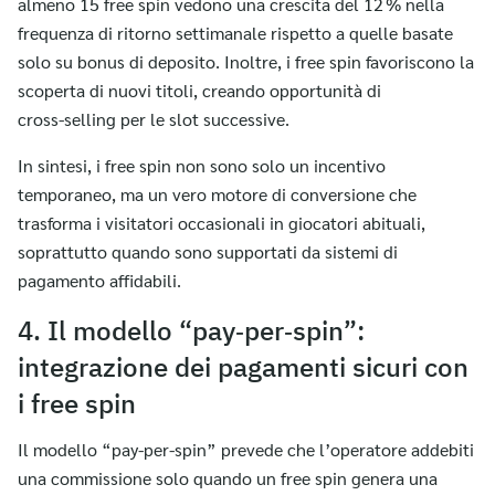
almeno 15 free spin vedono una crescita del 12 % nella
frequenza di ritorno settimanale rispetto a quelle basate
solo su bonus di deposito. Inoltre, i free spin favoriscono la
scoperta di nuovi titoli, creando opportunità di
cross‑selling per le slot successive.
In sintesi, i free spin non sono solo un incentivo
temporaneo, ma un vero motore di conversione che
trasforma i visitatori occasionali in giocatori abituali,
soprattutto quando sono supportati da sistemi di
pagamento affidabili.
4. Il modello “pay‑per‑spin”:
integrazione dei pagamenti sicuri con
i free spin
Il modello “pay‑per‑spin” prevede che l’operatore addebiti
una commissione solo quando un free spin genera una