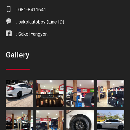
: 081-8411641
:
sakolautoboy (Line ID)
:
Sakol Yangyon
Gallery