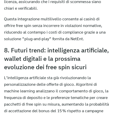
licenza, assicurando che i requisiti di scommessa siano
chiari e verificabili.
Questa integrazione multilivello consente ai casinò di
offrire free spin senza incorrere in violazioni normative,
riducendo al contempo i costi di compliance grazie a una
soluzione “plug‑and‑play” fornita da NetEnt.
8. Futuri trend: intelligenza artificiale,
wallet digitali e la prossima
evoluzione dei free spin sicuri
L’intelligenza artificiale sta già rivoluzionando la
personalizzazione delle offerte di gioco. Algoritmi di
machine learning analizzano il comportamento di gioco, la
frequenza di deposito e le preferenze tematiche per creare
pacchetti di free spin su misura, aumentando la probabilità
di accettazione del bonus del 15 % rispetto a campagne