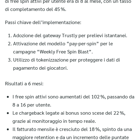
di free spin attivi per utente era di 8 al mese, con un tasso
di completamento del 45 %.
Passi chiave dell’implementazione:
Adozione del gateway Trustly per prelievi istantanei.
Attivazione del modello “pay‑per‑spin” per le
campagne “Weekly Free Spin Blast”.
Utilizzo di tokenizzazione per proteggere i dati di
pagamento dei giocatori.
Risultati a 6 mesi:
I free spin attivi sono aumentati del 102 %, passando da
8 a 16 per utente.
Le chargeback legate ai bonus sono scese del 22 %,
grazie al monitoraggio in tempo reale.
Il fatturato mensile è cresciuto del 18 %, spinto da una
maggiore retention e da un incremento delle puntate