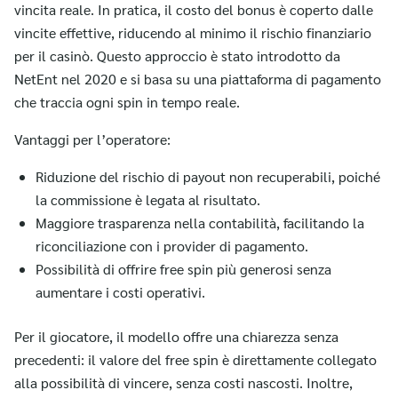
vincita reale. In pratica, il costo del bonus è coperto dalle
vincite effettive, riducendo al minimo il rischio finanziario
per il casinò. Questo approccio è stato introdotto da
NetEnt nel 2020 e si basa su una piattaforma di pagamento
che traccia ogni spin in tempo reale.
Vantaggi per l’operatore:
Riduzione del rischio di payout non recuperabili, poiché
la commissione è legata al risultato.
Maggiore trasparenza nella contabilità, facilitando la
riconciliazione con i provider di pagamento.
Possibilità di offrire free spin più generosi senza
aumentare i costi operativi.
Per il giocatore, il modello offre una chiarezza senza
precedenti: il valore del free spin è direttamente collegato
alla possibilità di vincere, senza costi nascosti. Inoltre,