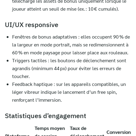
télécharge les assets de bonus uniquement lorsque le
joueur atteint un seuil de mise (ex. : 10 € cumulés).
UI/UX responsive
Fenêtres de bonus adaptatives : elles occupent 90 % de
la largeur en mode portrait, mais se redimensionnent à
60 % en mode paysage pour laisser place aux rouleaux.
Triggers tactiles : les boutons de déclenchement sont
agrandis (minimum 44 px) pour éviter les erreurs de
toucher.
Feedback haptique : sur les appareils compatibles, un
léger vibreur indique le lancement d’un free spin,
renforçant l’immersion.
Statistiques d’engagement
Temps moyen
Taux de
Conversion
Plateforme
de session
déclenchement