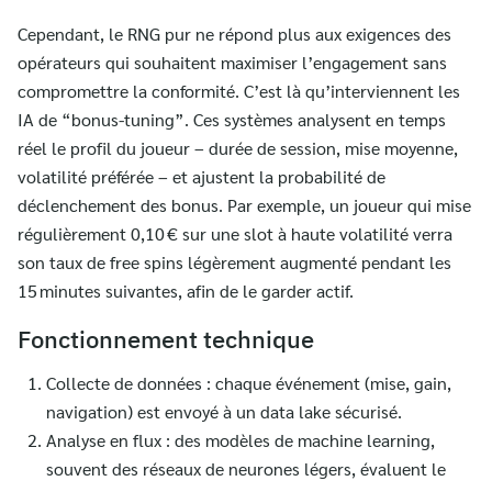
Cependant, le RNG pur ne répond plus aux exigences des
opérateurs qui souhaitent maximiser l’engagement sans
compromettre la conformité. C’est là qu’interviennent les
IA de “bonus‑tuning”. Ces systèmes analysent en temps
réel le profil du joueur – durée de session, mise moyenne,
volatilité préférée – et ajustent la probabilité de
déclenchement des bonus. Par exemple, un joueur qui mise
régulièrement 0,10 € sur une slot à haute volatilité verra
son taux de free spins légèrement augmenté pendant les
15 minutes suivantes, afin de le garder actif.
Fonctionnement technique
Collecte de données : chaque événement (mise, gain,
navigation) est envoyé à un data lake sécurisé.
Analyse en flux : des modèles de machine learning,
souvent des réseaux de neurones légers, évaluent le