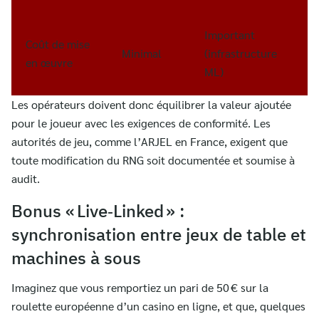
Important
Coût de mise
Minimal
(infrastructure
en œuvre
ML)
Les opérateurs doivent donc équilibrer la valeur ajoutée
pour le joueur avec les exigences de conformité. Les
autorités de jeu, comme l’ARJEL en France, exigent que
toute modification du RNG soit documentée et soumise à
audit.
Bonus « Live‑Linked » :
synchronisation entre jeux de table et
machines à sous
Imaginez que vous remportiez un pari de 50 € sur la
roulette européenne d’un casino en ligne, et que, quelques