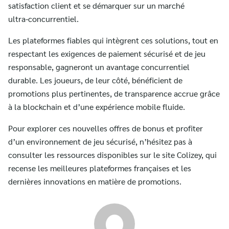
satisfaction client et se démarquer sur un marché
ultra‑concurrentiel.
Les plateformes fiables qui intègrent ces solutions, tout en
respectant les exigences de paiement sécurisé et de jeu
responsable, gagneront un avantage concurrentiel
durable. Les joueurs, de leur côté, bénéficient de
promotions plus pertinentes, de transparence accrue grâce
à la blockchain et d’une expérience mobile fluide.
Pour explorer ces nouvelles offres de bonus et profiter
d’un environnement de jeu sécurisé, n’hésitez pas à
consulter les ressources disponibles sur le site Colizey, qui
recense les meilleures plateformes françaises et les
dernières innovations en matière de promotions.