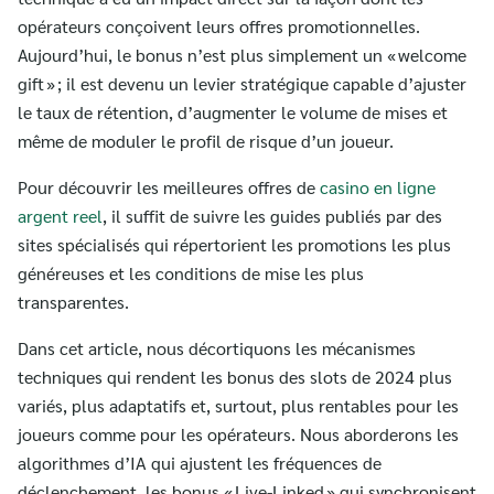
opérateurs conçoivent leurs offres promotionnelles.
Aujourd’hui, le bonus n’est plus simplement un « welcome
gift » ; il est devenu un levier stratégique capable d’ajuster
le taux de rétention, d’augmenter le volume de mises et
même de moduler le profil de risque d’un joueur.
Pour découvrir les meilleures offres de
casino en ligne
argent reel
, il suffit de suivre les guides publiés par des
sites spécialisés qui répertorient les promotions les plus
généreuses et les conditions de mise les plus
transparentes.
Dans cet article, nous décortiquons les mécanismes
techniques qui rendent les bonus des slots de 2024 plus
variés, plus adaptatifs et, surtout, plus rentables pour les
joueurs comme pour les opérateurs. Nous aborderons les
algorithmes d’IA qui ajustent les fréquences de
déclenchement, les bonus « Live‑Linked » qui synchronisent