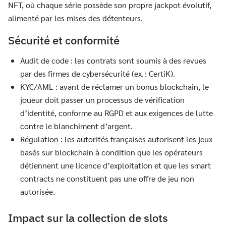
NFT, où chaque série possède son propre jackpot évolutif,
alimenté par les mises des détenteurs.
Sécurité et conformité
Audit de code : les contrats sont soumis à des revues
par des firmes de cybersécurité (ex. : CertiK).
KYC/AML : avant de réclamer un bonus blockchain, le
joueur doit passer un processus de vérification
d’identité, conforme au RGPD et aux exigences de lutte
contre le blanchiment d’argent.
Régulation : les autorités françaises autorisent les jeux
basés sur blockchain à condition que les opérateurs
détiennent une licence d’exploitation et que les smart
contracts ne constituent pas une offre de jeu non
autorisée.
Impact sur la collection de slots