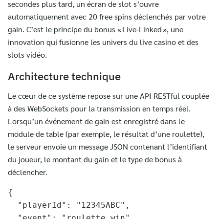
secondes plus tard, un écran de slot s’ouvre
automatiquement avec 20 free spins déclenchés par votre
gain. C’est le principe du bonus « Live‑Linked », une
innovation qui fusionne les univers du live casino et des
slots vidéo.
Architecture technique
Le cœur de ce système repose sur une API RESTful couplée
à des WebSockets pour la transmission en temps réel.
Lorsqu’un événement de gain est enregistré dans le
module de table (par exemple, le résultat d’une roulette),
le serveur envoie un message JSON contenant l’identifiant
du joueur, le montant du gain et le type de bonus à
déclencher.
{

  "playerId": "12345ABC",

  "event": "roulette_win",
