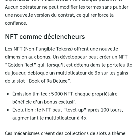
Aucun opérateur ne peut modifier les termes sans publier
une nouvelle version du contrat, ce qui renforce la
confiance.
NFT comme déclencheurs
Les NFT (Non‑Fungible Tokens) offrent une nouvelle
dimension aux bonus. Un développeur peut créer un NFT
“Golden Reel” qui, lorsqu’il est détenu dans le portefeuille
du joueur, débloque un multiplicateur de 3 x sur les gains
de la slot “Book of Ra Deluxe”.
Émission limitée : 5 000 NFT, chaque propriétaire
bénéficie d’un bonus exclusif.
Évolution : le NFT peut “level‑up” après 100 tours,
augmentant le multiplicateur à 4 x.
Ces mécanismes créent des collections de slots à thème