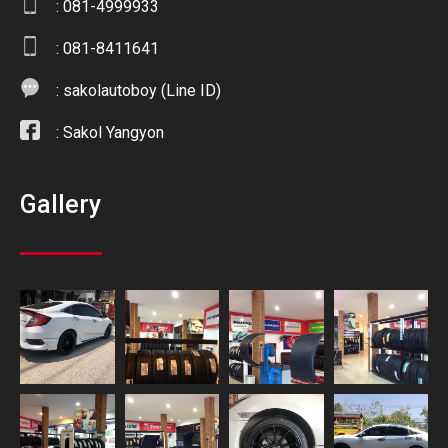
: 081-4999933
: 081-8411641
:
sakolautoboy (Line ID)
:
Sakol Yangyon
Gallery